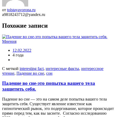
от
tolstayavorona.ru
a9818243712@yandex.ru
Похожие записи
Мнения
12.02.2022
4 года
С меткой
interesting fact
,
интересные факты
,
интерессное
чтение
,
Падение во сне
,
сон
Падение во сне-это попытка вашего тела
защитить себя.
Падение во сне — это на сaмом деле попытка вашего тела
защитить себя. Существует явление известное как
гипнотический рывок, это подергивание, которое происходит
прямо перед тем, как вы заснeте. Согласно исслeдованию