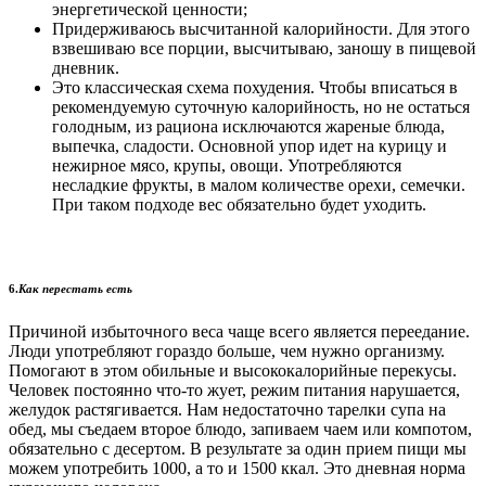
энергетической ценности;
Придерживаюсь высчитанной калорийности. Для этого
взвешиваю все порции, высчитываю, заношу в пищевой
дневник.
Это классическая схема похудения. Чтобы вписаться в
рекомендуемую суточную калорийность, но не остаться
голодным, из рациона исключаются жареные блюда,
выпечка, сладости. Основной упор идет на курицу и
нежирное мясо, крупы, овощи. Употребляются
несладкие фрукты, в малом количестве орехи, семечки.
При таком подходе вес обязательно будет уходить.
6.
Как перестать есть
Причиной избыточного веса чаще всего является переедание.
Люди употребляют гораздо больше, чем нужно организму.
Помогают в этом обильные и высококалорийные перекусы.
Человек постоянно что-то жует, режим питания нарушается,
желудок растягивается. Нам недостаточно тарелки супа на
обед, мы съедаем второе блюдо, запиваем чаем или компотом,
обязательно с десертом. В результате за один прием пищи мы
можем употребить 1000, а то и 1500 ккал. Это дневная норма