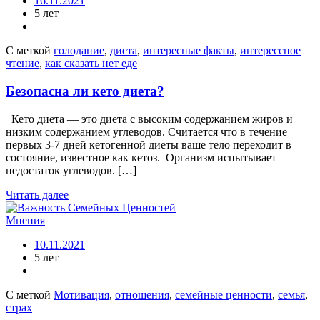
16.11.2021
5 лет
С меткой
голодание
,
диета
,
интересные факты
,
интерессное
чтение
,
как сказать нет еде
Безопасна ли кето диета?
Кето диета — это диета с высоким содержанием жиров и
низким содержанием углеводов. Считается что в течение
первых 3-7 дней кетогенной диеты ваше тело переходит в
состояние, известное как кетоз. Организм испытывает
недостаток углеводов. […]
Читать далее
Мнения
10.11.2021
5 лет
С меткой
Мотивация
,
отношения
,
семейные ценности
,
семья
,
страх