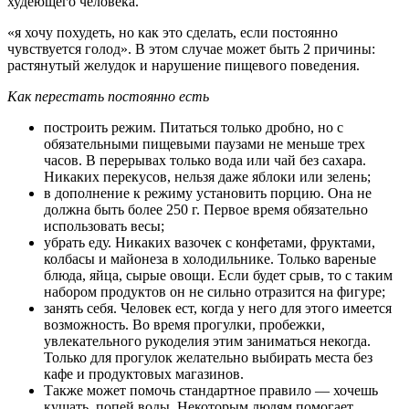
худеющего человека.
«я хочу похудеть, но как это сделать, если постоянно
чувствуется голод». В этом случае может быть 2 причины:
растянутый желудок и нарушение пищевого поведения.
Как перестать постоянно есть
построить режим. Питаться только дробно, но с
обязательными пищевыми паузами не меньше трех
часов. В перерывах только вода или чай без сахара.
Никаких перекусов, нельзя даже яблоки или зелень;
в дополнение к режиму установить порцию. Она не
должна быть более 250 г. Первое время обязательно
использовать весы;
убрать еду. Никаких вазочек с конфетами, фруктами,
колбасы и майонеза в холодильнике. Только вареные
блюда, яйца, сырые овощи. Если будет срыв, то с таким
набором продуктов он не сильно отразится на фигуре;
занять себя. Человек ест, когда у него для этого имеется
возможность. Во время прогулки, пробежки,
увлекательного рукоделия этим заниматься некогда.
Только для прогулок желательно выбирать места без
кафе и продуктовых магазинов.
Также может помочь стандартное правило — хочешь
кушать, попей воды. Некоторым людям помогает