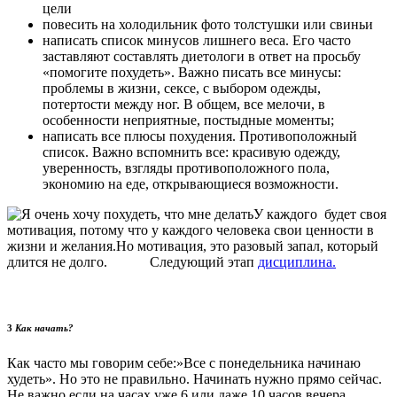
цели
повесить на холодильник фото толстушки или свиньи
написать список минусов лишнего веса. Его часто
заставляют составлять диетологи в ответ на просьбу
«помогите похудеть». Важно писать все минусы:
проблемы в жизни, сексе, с выбором одежды,
потертости между ног. В общем, все мелочи, в
особенности неприятные, постыдные моменты;
написать все плюсы похудения. Противоположный
список. Важно вспомнить все: красивую одежду,
уверенность, взгляды противоположного пола,
экономию на еде, открывающиеся возможности.
У каждого будет своя
мотивация, потому что у каждого человека свои ценности в
жизни и желания.Но мотивация, это разовый запал, который
длится не долго. Следующий этап
дисциплина.
3
Как начать?
Как часто мы говорим себе:»Все с понедельника начинаю
худеть». Но это не правильно. Начинать нужно прямо сейчас.
Не важно если на часах уже 6 или даже 10 часов вечера.