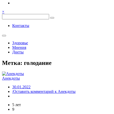
Семья, общение, здоровье.
Весёлый и здоровый образ
×
жизни
Весёлый и здоровый образ жизни
Контакты
Здоровье
Мнения
Диеты
Метка:
голодание
Анекдоты
30.01.2022
/Оставить комментарий
к Анекдоты
5 лет
9