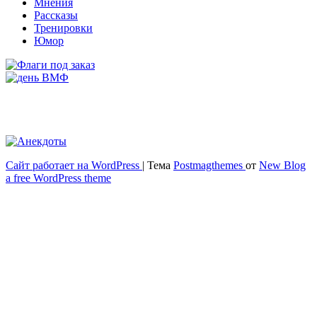
Мнения
Рассказы
Тренировки
Юмор
Сайт работает на WordPress
|
Тема
Postmagthemes
от
New Blog
Весёлый и здоровый образ жизни
a free WordPress theme