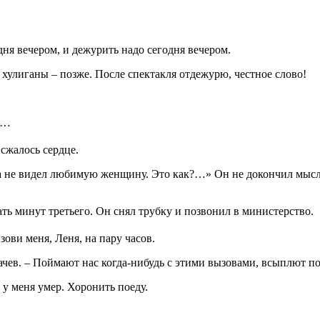
дня вечером, и дежурить надо сегодня вечером.
а хулиганы – позже. После спектакля отдежурю, честное слово!
ь…
 сжалось сердце.
ода не видел любимую женщину. Это как?…» Он не докончил мысл
ать минут третьего. Он снял трубку и позвонил в министерство.
зови меня, Леня, на пару часов.
гачев. – Поймают нас когда-нибудь с этими вызовами, всыплют по
г у меня умер. Хоронить поеду.