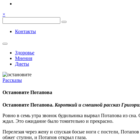
Семья, общение, здоровье.
Весёлый и здоровый образ жи
×
Весёлый и здоровый образ жизни
Контакты
Здоровье
Мнения
Диеты
Рассказы
Остановите Потапова
Остановите Потапова.
Короткий и смешной рассказ Григори
Ровно в семь утра звонок будильника вырвал Потапова из сна. 
ждал. Это ожидание было томительно и прекрасно.
Перелезая через жену и спуская босые ноги с постели, Потапов
обжег ступни, и Потапов открыл глаза.