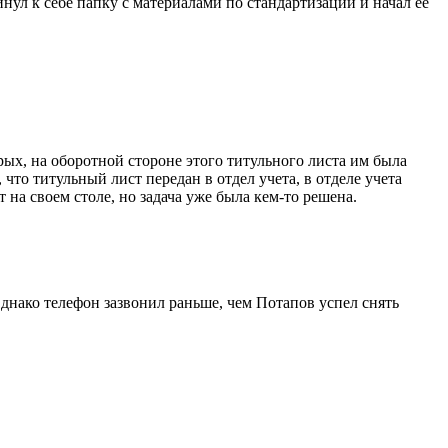
инул к себе папку с материалами по стандартизации и начал ее
рых, на оборотной стороне этого титульного листа им была
что титульный лист передан в отдел учета, в отделе учета
 на своем столе, но задача уже была кем-то решена.
Однако телефон зазвонил раньше, чем Потапов успел снять