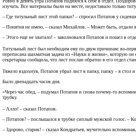
Ровно в девять утра Потапов поднялся к себе в отдел. Поздоро
изучать. Все материалы были на месте, недоставало только титу
– Где титульный лист этой папки? – спросил Потапов у сидевш
– Понятия не имею, – сказал Михайлов. – Может быть, отдали 
– Этого еще не хватало! – заволновался Потапов и пошел в отд
Титульный лист был необходим ему по двум причинам: во-первы
переписана шахматная задача из «Науки и жизни», которую он с
секретарша сообщила, что лист послан обратно в его отдел ста
Тяжело вздохнув, Потaпов убрал лист в папку, папку – в стол и
Было двенадцать часов дня.
«Через час обед, – подумал Потапов и снова почему-то вспомн
трубку.
– Алло! – сказал Потапов.
– Потапов? – послышался в трубке сиплый мужской голос. – Ко
– Здорово, старик! – сказал Кондратьев, мучительно вспоминая,