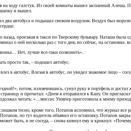
я на ходу галстук. Из своей комнаты вышел заспанный Алеша. П
, шапку и вышел.
ил два автобуса и подышал свежим воздухом. Воздух был морозны
сердце.
 назад, проезжая в такси по Тверскому бульвару. Наташа была о
минал о ней несколько раз с того дня, но сейчас, на остановке,
звонка… Нет, лучше все-таки позвонить».
ать просто так, – подошел автобус.
лез в автобус. Влезая в автобус, он увидел знакомое лицо – сосе
здной!», потом, изловчившись, сунул руку в портфель и достал
страницу и прочитал: «Днем я отправился к Кану. Он пригласил 
продолжал читать: «…миссис Уимпер приготовила к моему прихо
лишком тесно, кроме того, Потапов вспомнил, что журнал все ра
отапов, но тут водитель объявил его остановку. Потапов закрыл
 может быть, и не соседа, – снова кивнул ему и крикнул: «Почем