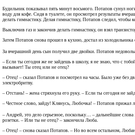
Будильник показывал пять минут восьмого. Потапов сунул ноги
воду для кофе. Сидя в туалете, он просмотрел результаты вчер
делать гимнастику. Делая гимнастику, Потапов следил, чтобы к
Выключив газ и зaкончив делать гимнастику, он взял транзис
Затем Потапов снова прошел в кухню, достал из холодильника 
За вчерашний день сын получил две двойки. Потапов недовольн
– Если ты сегодня же не зайдешь в школу, я не знаю, что с то
вызывает! Ты отец или не отец?
– Отец! – сказал Потапов и посмотрел на часы. Было уже без д
электробритву.
– Отстань! – жена стряхнула его руку. – Если ты сегодня не зай
– Честное слово, зайду! Клянусь, Любочка! – Потапов прижал ле
– Андрей, это дело серьезное, поскольку… – дальнейшие слова
розетки. – Или ты не отец? – закончила Люба.
– Отец! – снова скaзал Потапов. – Но во всем остальном, Люб