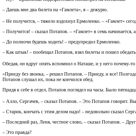
– Дaешь мне два билета на «Гамлета», я – дежурю.
– Не получится, – тяжело вздохнул Ермоленко. – «Гамлет» сего
– Получится! – сказал Потапов. – «Гамлет» в семь начинается, 
– До полночи будешь ходить! – предупредил Ермоленко.
– Как штык! – пообещал Потапов, взял билеты и пошел обедат
Обедая, он вдруг опять вспомнил о Наташе, и у него почему-то
«Приеду без звонка, – решил Потапов. – Приеду, и все! Полг
Потапов слушал их, пока не кончился обед.
Придя к себе в отдел, Потапов поглядел на часы. Было пятнадц
– Алло, Сергачев, – сказал Потапов. – Это Потапов говорит. Вы
– Старик, кончать с этим делом надо! – недовольно сказал Сер
– Последний раз, Леня, честное слово, – сказал Потапов. – Дру
– Это правда?