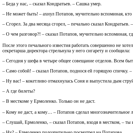
– Беда у нас, – сказал Кондратьев. – Сашка умер.
– Не может быть! – ахнул Потапов, мучительно вспоминая, кто
– Сгорел. За два месяца сгорел, – печально сказал Кондратьев. 
– О чем разговор?! – сказал Потапов, мучительно вспоминая, г
После этого печального известия работать совершенно не хотел
секретарша директора стрельнула у него сигарету и сообщила:
– Сегодня у шефа в четыре общее совещание отделов. Всем быт
– Само собой! – сказал Потапов, поднося ей горящую спичку. 
– Ну вас! – кокетливо отмахнулась Соня и выпустила дым струй
– А где билеты?
– В месткоме у Ермоленко. Только он не даст.
– Кому не даст, а кому… – Потапов сделал многозначительное
– Слушай, Ермоленко, – сказал Потапов, входя в местком, – т
– Ну? – Ермоленко подозрительно посмотрел на Потапова.