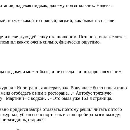
отапов, надевая пиджак, дал ему подзатыльник. Надевая
й, но уже какой-то пряный, вязкий, как бывает в начале
дета в светлую дубленку с капюшоном. Потапов тогда же хотел
 вспомнил как-то очень сильно, физически ощутимо.
да по дому, а может быть, и не соседа – и поздоровался с ним
 журнал «Иностранная литература». В журнале было напечатано
меня отобедать с ним в ресторане…» Автобус тряхнуло,
ду «Мартини» с водкой…» Это была уже 163-я страница.
вно придется завтра отдавать, поэтому решил читать с этого
 журнал, убрал его в портфель и стал пробираться к выходу.
у не заходишь, старик?»