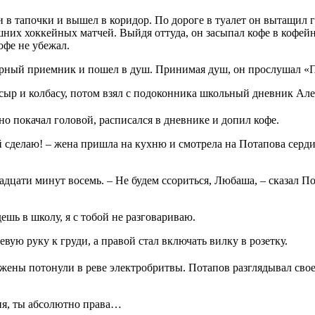
 в тапочки и вышел в коридор. По дороге в туалет он вытащил г
ашних хоккейных матчей. Выйдя оттуда, он засыпал кофе в кофейн
офе не убежал.
торный приемник и пошел в душ. Принимая душ, он прослушал «
сыр и колбасу, потом взял с подоконника школьный дневник Але
о покачал головой, расписался в дневнике и допил кофе.
бой сделаю! – жена пришла на кухню и смотрела на Потапова серд
вадцати минут восемь. – Не будем ссориться, Любаша, – сказал По
дешь в школу, я с тобой не разговариваю.
вую руку к груди, а правой стал включать вилку в розетку.
 жены потонули в реве электробритвы. Потапов разглядывал свое
аня, ты абсолютно права…