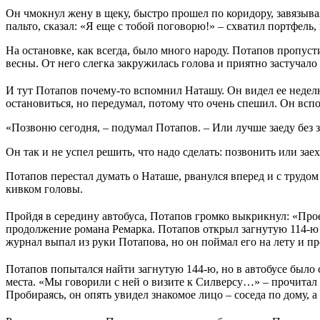
Он чмокнул жену в щеку, быстро прошел по коридору, завязыва
пальто, сказал: «Я еще с тобой поговорю!» – схватил портфель
На остановке, как всегда, было много народу. Потапов пропуст
весны. От него слегка закружилась голова и приятно застучало 
И тут Потапов почему-то вспомнил Наташу. Он видел ее неделю
остановиться, но передумал, потому что очень спешил. Он вспо
«Позвоню сегодня, – подумал Потапов. – Или лучше заеду без 
Он так и не успел решить, что надо сделать: позвонить или заех
Потапов перестал думать о Наташе, рванулся вперед и с трудом в
кивком головы.
Пройдя в середину автобуса, Потaпов громко выкрикнул: «Прое
продолжение романа Ремарка. Потапов открыл загнутую 114-ю 
журнал выпал из руки Потапова, но он поймал его на лету и 
Потапов попытался найти загнутую 144-ю, но в автобусе было с
места. «Мы говорили с ней о визите к Силверсу…» – прочитал П
Пробираясь, он опять увидел знакомое лицо – соседа по дому, а