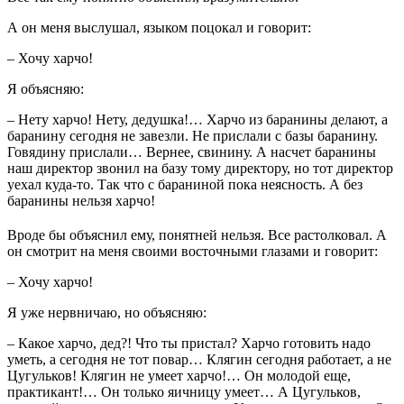
А он меня выслушал, языком поцокал и говорит:
– Хочу харчо!
Я объясняю:
– Нету харчо! Нету, дедушка!… Харчо из баранины делают, а
баранину сегодня не завезли. Не прислали с базы баранину.
Говядину прислали… Вернее, свинину. А насчет баранины
наш директор звонил на базу тому директору, но тот директор
уехал куда-то. Так что с бараниной пока неясность. А без
баранины нельзя харчо!
Вроде бы объяснил ему, понятней нельзя. Все растолковал. А
он смотрит на меня своими восточными глазами и говорит:
– Хочу харчо!
Я уже нервничаю, но объясняю:
– Какое харчо, дед?! Что ты пристал? Харчо готовить надо
уметь, а сегодня не тот повар… Клягин сегодня работает, а не
Цугульков! Клягин не умеет харчо!… Он молодой еще,
практикант!… Он только яичницу умеет… А Цугульков,