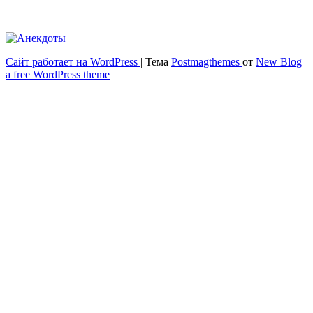
Сайт работает на WordPress
|
Тема
Postmagthemes
от
New Blog
Весёлый и здоровый образ жизни
a free WordPress theme