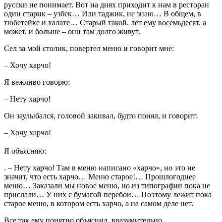
русски не понимает. Вот на днях приходит к нам в ресторан
один старик – узбек… Или таджик, не знаю… В общем, в
тюбетейке и халате… Старый такой, лет ему восемьдесят, а
может, и больше – они там долго живут.
Сел за мой столик, повертел меню и говорит мне:
– Хочу харчо!
Я вежливо говорю:
– Нету харчо!
Он заулыбался, головой закивал, будто понял, и говорит:
– Хочу харчо!
Я объясняю:
. – Нету харчо! Там в меню написано «харчо», но это не
значит, что есть харчо… Меню старое!… Прошлогоднее
меню… Заказали мы новое меню, но из типографии пока не
прислали… У них с бумагой перебои… Поэтому лежит пока
старое меню, в котором есть харчо, а на самом деле нет.
Все так ему понятно объяснил, вразумительно.