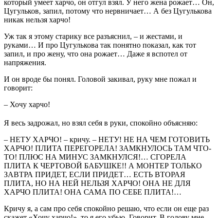
который умеет харчо, он отгул взял. У него жена рожает… Он,
Цугульков, запил, потому что нервничает… А без Цугулькова
никак нельзя харчо!
Уж так я этому старику все разъяснил, – и жестами, и
руками… И про Цугулькова так понятно показал, как тот
запил, и про жену, что она рожает… Даже я вспотел от
напряжения.
И он вроде бы понял. Головой закивал, руку мне пожал и
говорит:
– Хочу харчо!
Я весь задрожал, но взял себя в руки, спокойно объясняю:
– НЕТУ ХАРЧО! – кричу. – НЕТУ! НЕ НА ЧЕМ ГОТОВИТЬ
ХАРЧО! ПЛИТА ПЕРЕГОРЕЛА! ЗАМКНУЛОСЬ ТАМ ЧТО-
ТО! ПЛЮС НА МИНУС ЗАМКНУЛСЯ!… СГОРЕЛА
ПЛИТА К ЧЕРТОВОЙ БАБУШКЕ!! А МОНТЕР ТОЛЬКО
ЗАВТРА ПРИДЕТ, ЕСЛИ ПРИДЕТ… ЕСТЬ ВТОРАЯ
ПЛИТА, НО НА НЕЙ НЕЛЬЗЯ ХАРЧО! ОНА НЕ ДЛЯ
ХАРЧО ПЛИТА! ОНА САМА ПО СЕБЕ ПЛИТА!…
Кричу я, а сам про себя спокойно решаю, что если он еще раз
скажет «Хочу харчо!», то я его убью. Говорит. В голову мне