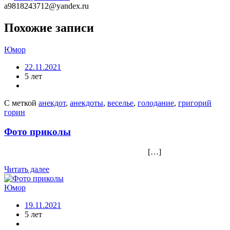
a9818243712@yandex.ru
Похожие записи
Юмор
22.11.2021
5 лет
С меткой
анекдот
,
анекдоты
,
веселье
,
голодание
,
григорий
горин
Фото приколы
[…]
Читать далее
Юмор
19.11.2021
5 лет