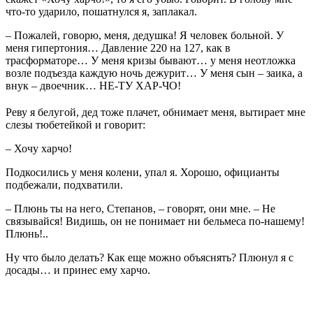
что-то ударило, пошатнулся я, заплакал.
– Пожалей, говорю, меня, дедушка! Я человек больной. У
меня гипертония… Давление 220 на 127, как в
трасформаторе… У меня кризы бывают… y меня неотложка
возле подъезда каждую ночь дежурит… У меня сын – заика, а
внук – двоечник… НЕ-ТУ ХАР-ЧО!
Реву я белугой, дед тоже плачет, обнимает меня, вытирает мне
слезы тюбетейкой и говорит:
– Хочу харчо!
Подкосились у меня колени, упал я. Хорошо, официанты
подбежали, подхватили.
– Плюнь ты на него, Степанов, – говорят, они мне. – Не
связывайся! Видишь, он не понимает ни бельмеса по-нашему!
Плюнь!..
Ну что было делать? Как еще можно объяснять? Плюнул я с
досады… и принес ему харчо.