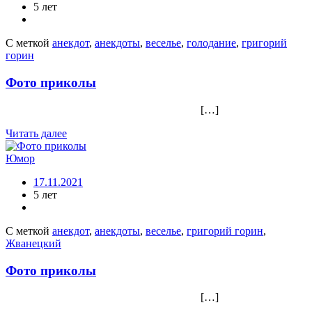
5 лет
С меткой
анекдот
,
анекдоты
,
веселье
,
голодание
,
григорий
горин
Фото приколы
[…]
Читать далее
Юмор
17.11.2021
5 лет
С меткой
анекдот
,
анекдоты
,
веселье
,
григорий горин
,
Жванецкий
Фото приколы
[…]