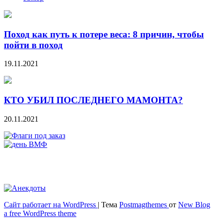
Поход как путь к потере веса: 8 причин, чтобы
пойти в поход
19.11.2021
КТО УБИЛ ПОСЛЕДНЕГО МАМОНТА?
20.11.2021
Сайт работает на WordPress
|
Тема
Postmagthemes
от
New Blog
Весёлый и здоровый образ жизни
a free WordPress theme