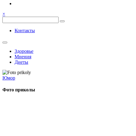
Семья, общение, здоровье.
Весёлый и здоровый образ
×
жизни
Весёлый и здоровый образ жизни
Контакты
Здоровье
Мнения
Диеты
Юмор
Фото приколы