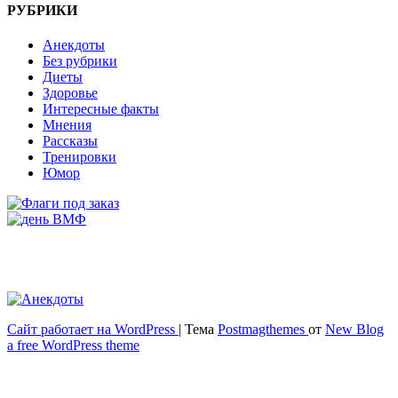
РУБРИКИ
Анекдоты
Без рубрики
Диеты
Здоровье
Интересные факты
Мнения
Рассказы
Тренировки
Юмор
Сайт работает на WordPress
|
Тема
Postmagthemes
от
New Blog
Весёлый и здоровый образ жизни
a free WordPress theme