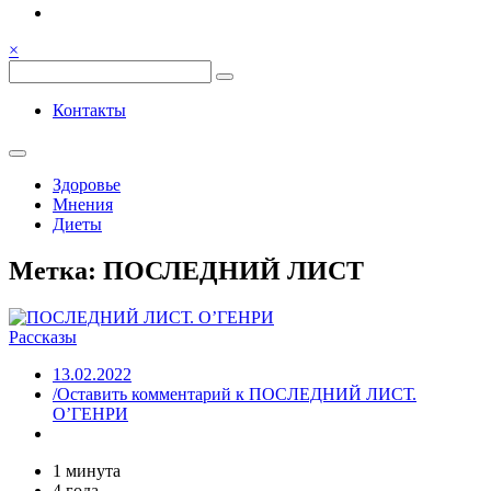
Семья, общение, здоровье.
Весёлый и здоровый образ
×
жизни
Весёлый и здоровый образ жизни
Контакты
Здоровье
Мнения
Диеты
Метка:
ПОСЛЕДНИЙ ЛИСТ
Рассказы
13.02.2022
/Оставить комментарий
к ПОСЛЕДНИЙ ЛИСТ.
О’ГЕНРИ
1 минута
4 года