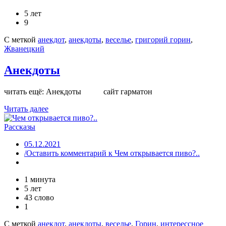
5 лет
9
С меткой
анекдот
,
анекдоты
,
веселье
,
григорий горин
,
Жванецкий
Анекдоты
читать ещё: Анекдоты сайт гарматон
Читать далее
Рассказы
05.12.2021
/Оставить комментарий
к Чем открывается пиво?..
1 минута
5 лет
43 слово
1
С меткой
анекдот
,
анекдоты
,
веселье
,
Горин
,
интерессное