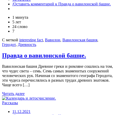
/Оставить комментарий
к Правда о вавилонской башне.
1 минута
5 лет
24 слово
7
С меткой
interesting fact
,
Вавилон
,
Вавилонская башня
,
Геродот
,
Древность
Правда о вавилонской башне.
Вавилонская башня Древние греки и римляне сошлись на том,
что чудес света – семь. Семь самых знаменитых сооружений
человеческих рук. Начиная со знаменитого географа Геродота,
эти чудеса перечислялись в разных трудах древних знатоков.
Чаще всего […]
Читать далее
Рассказы
11.12.2021