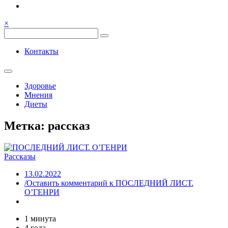
Семья, общение, здоровье.
Весёлый и здоровый образ
×
жизни
Весёлый и здоровый образ жизни
Контакты
Здоровье
Мнения
Диеты
Метка:
рассказ
Рассказы
13.02.2022
/Оставить комментарий
к ПОСЛЕДНИЙ ЛИСТ.
О’ГЕНРИ
1 минута
4 года