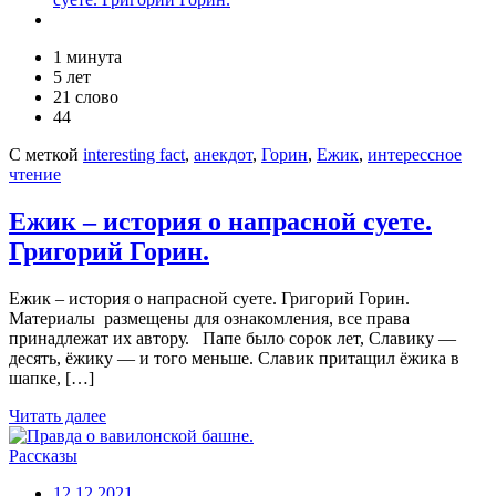
1 минута
5 лет
21 слово
44
С меткой
interesting fact
,
анекдот
,
Горин
,
Ежик
,
интерессное
чтение
Ежик – история о напрасной суете.
Григорий Горин.
Ежик – история о напрасной суете. Григорий Горин.
Материалы размещены для ознакомления, все права
принадлежат их автору. Папе было сорок лeт, Славику —
десять, ёжику — и того меньше. Славик притащил ёжика в
шапкe, […]
Читать далее
Рассказы
12.12.2021