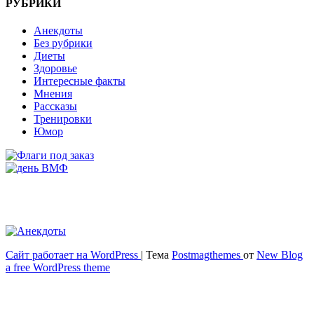
РУБРИКИ
Анекдоты
Без рубрики
Диеты
Здоровье
Интересные факты
Мнения
Рассказы
Тренировки
Юмор
Сайт работает на WordPress
|
Тема
Postmagthemes
от
New Blog
Весёлый и здоровый образ жизни
a free WordPress theme