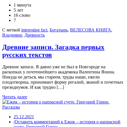
1 минута
5 лет
16 слово
7
С меткой
interesting fact
,
Богатырь
,
ВЕЛЕСОВА КНИГА
,
Владимир
,
Древность
Древние записи. Загадка первых
русских текстов
Древние записи. Я давно уже не был в Новгороде на
раскопках у почтеннейшего академика Валентина Янина.
Никуда не деться, мы стареем, труды наши, ежели
плодотворны, принимают форму регалий, званий и почетных
президиумов. И как трудно […]
Читать далее
Рассказы
25.12.2021
/Оставить комментарий
к Ежик – история о напрасной
суете. Григорий Горин.