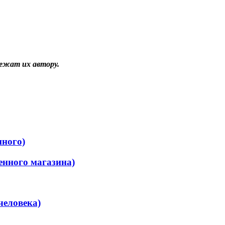
ежат их автору.
нного)
енного магазина)
человека)