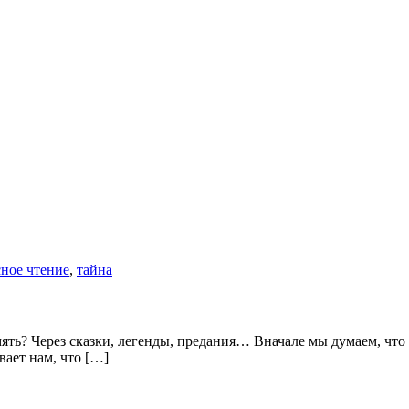
сное чтение
,
тайна
мять? Через сказки, легенды, предания… Вначале мы думаем, чт
ает нам, что […]