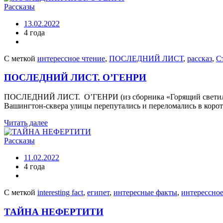
Рассказы
13.02.2022
4 года
С меткой
интерессное чтение
,
ПОСЛЕДНИЙ ЛИСТ
,
рассказ
,
С
ПОСЛЕДНИЙ ЛИСТ. О’ГЕНРИ
ПОСЛЕДНИЙ ЛИСТ. О’ГЕНРИ (из сборника «Горящий светильник
Вашингтон-сквера улицы перепутались и переломались в коро
Читать далее
Рассказы
11.02.2022
4 года
С меткой
interesting fact
,
египет
,
интересные факты
,
интерессное
ТАЙНА НЕФЕРТИТИ