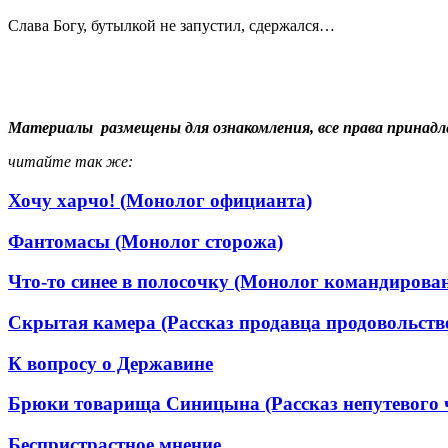
Слава Богу, бутылкой не запустил, сдержался…
Материалы размещены для ознакомления, все права принадл
читайте так же:
Хочу харчо! (Монолог официанта)
Фантомасы (Монолог сторожа)
Что-то синее в полосочку (Монолог командирова
Скрытая камера (Рассказ продавца продовольств
К вопросу о Державине
Брюки товарища Синицына (Рассказ непутевого 
Беспристрастное мнение