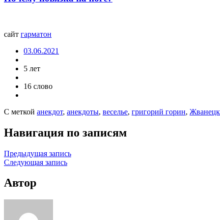
сайт
гарматон
03.06.2021
5 лет
16 слово
С меткой
анекдот
,
анекдоты
,
веселье
,
григорий горин
,
Жванец
Навигация по записям
Предыдущая запись
Следующая запись
Автор