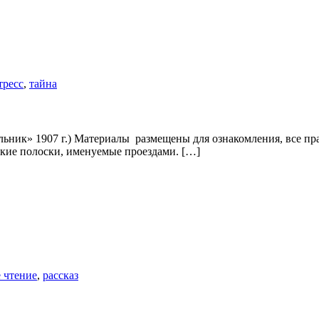
тресс
,
тайна
» 1907 г.) Материалы размещены для ознакомления, все права
ткие полоски, именуемые проeздами. […]
 чтение
,
рассказ