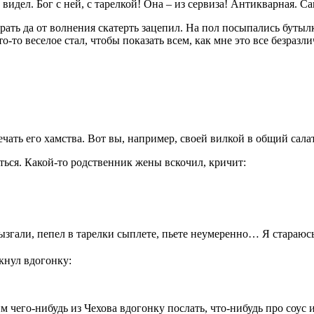
видел. Бог с ней, с тарелкой! Она – из сервиза! Антикварная. С
ирать да от волнения скатерть зацепил. На пол посыпались буты
о-то веселое стал, чтобы показать всем, как мне это все безразли
чать его хамства. Вот вы, например, своей вилкой в общий салат 
аться. Какой-то родственник жены вскочил, кричит:
ызгали, пепел в тарелки сыплете, пьете неумеренно… Я стараюсь
кнул вдогонку:
м чего-нибудь из Чехова вдогонку послать, что-нибудь про соус и