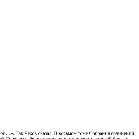
ругой…». Так Чехов сказал. В восьмом томе Собрания сочинений.
ло? Считаем себя интеллигентными людьми, а не дай бог кто-