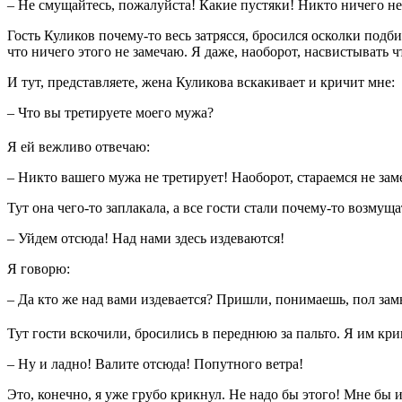
– Не смущайтесь, пожалуйста! Какие пустяки! Никто ничего не 
Гость Куликов почему-то весь затрясся, бросился осколки подб
что ничего этого не замечаю. Я даже, наоборот, насвистывать чт
И тут, представляете, жена Куликова вскакивает и кричит мне:
– Что вы третируете моего мужа?
Я ей вежливо отвечаю:
– Никто вашего мужа не третирует! Наоборот, стараемся не заме
Тут она чего-то заплакала, а все гости стали почему-то возмущ
– Уйдем отсюда! Над нами здесь издеваются!
Я говорю:
– Да кто же над вами издевается? Пришли, понимаешь, пол зам
Тут гости вскочили, бросились в переднюю за пальто. Я им кри
– Ну и ладно! Валите отсюда! Попутного ветра!
Это, конечно, я уже грубо крикнул. Не надо бы этого! Мне бы и