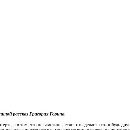
зни
шной рассказ Григория Горина.
терть, а в том, что не заметишь, если это сделает кто-нибудь д
л, так даже поразился: как мне это самому в голову не приходи