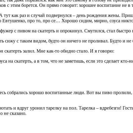
ов с этим борется. Он прямо говорит: хорошее воспитание не в т
у. А тут как раз и случай подвернулся – день рождения жены. Пр
о Евтушенко, про то, про се… Хорошо сидим, мирно, соуса никто
и фужер с пивом на скатерть и опрокинул. Смутился, стал быстро
ь сижу с таким видом, будто он ничего не проливал. Будто и не 
 он скатерть залил. Мне как-то обидно стало. И я говорю:
уса на скатерть, а в том, что не заметишь, если это сделает кто
десь собрались хорошо воспитанные люди. Вот вы пиво пролили, а
отать и вдруг уронил тарелку на пол. Тарелка – вдребезги! Гость
о не сказано.