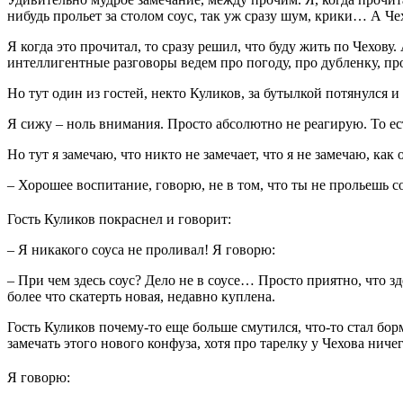
нибудь прольет за столом соус, так уж сразу шум, крики… А Чех
Я когда это прочитал, то сразу решил, что буду жить по Чехов
интеллигентные разговоры ведем про погоду, про дубленку, пр
Но тут один из гостей, некто Куликов, за бутылкой потянулся 
Я сижу – ноль внимания. Просто абсолютно не реагирую. То ест
Но тут я замечаю, что никто не замечает, что я не замечаю, как
– Хорошее воспитание, говорю, не в том, что ты не прольешь со
Гость Куликов покраснел и говорит:
– Я никакого соуса не проливал! Я говорю:
– При чем здесь соус? Дело не в соусе… Просто приятно, что з
более что скатерть новая, недавно куплена.
Гость Куликов почему-то еще больше смутился, что-то стал борм
замечать этого нового конфуза, хотя про тарелку у Чехова ничег
Я говорю: