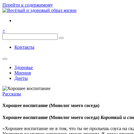
Перейти к содержимому
Семья, общение, здоровье.
Весёлый и здоровый образ жи
×
Весёлый и здоровый образ жизни
Контакты
Здоровье
Мнения
Диеты
Рассказы
Хорошее воспитание (Монолог моего соседа)
Хорошее воспитание (Монолог моего соседа)
Короткий и сме
«Хорошее воспитание не в том, что ты не прольешь соуса на ска
Удивительно мудрое замечание, между прочим. Я, когда прочита