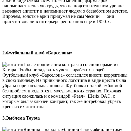
арки в виде буквы «М». По его мнению, форма арок
напоминает женскую грудь, что на подсознательном уровне
вызывает аппетит и напоминает людям о беззаботном детстве.
Впрочем, золотые арки придумал не сам Ческин — они
присутствовали в интерьере ресторанов еще в 1950-х.
2.Футбольный клуб «Барселона»
После подписания контракта со спонсорами из
Катара. Чтобы не задевать чувства арабских людей.
Футбольный клуб «Барселона» согласился внести коррективы
в свою эмблему. Из привычного логотипа в виде креста была
убрана горизонтальная полоса. Футболки с такой эмблемой
без проблем продаются в мусульманских странах. Похожая
ситуация сложилась и с командой «Реал». Шейх ОАЭ, с
которым был заключен контракт, так же потребовал убрать
крест из их логотипа.
3.Эмблема Toyota
Японцы – народ глубинной философии, поэтому