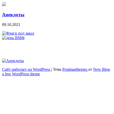
Анекдоты
09.10.2021
Сайт работает на WordPress
|
Тема
Postmagthemes
от
New Blog
Весёлый и здоровый образ жизни
a free WordPress theme