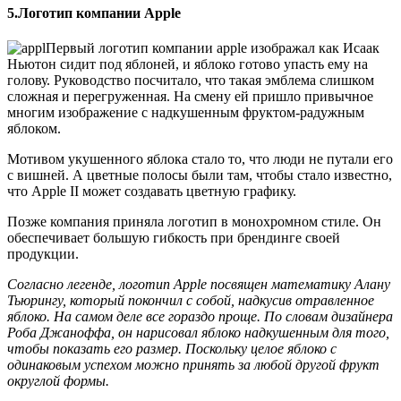
5.Логотип компании Apple
Первый логотип компании apple изображал как Исаак
Ньютон сидит под яблоней, и яблоко готово упасть ему на
голову. Руководство посчитало, что такая эмблема слишком
сложная и перегруженная. На смену ей пришло привычное
многим изображение с надкушенным фруктом-радужным
яблоком.
Мотивом укушенного яблока стало то, что люди не путали его
с вишней. А цветные полосы были там, чтобы стало известно,
что Apple II может создавать цветную графику.
Позже компания приняла логотип в монохромном стиле. Он
обеспечивает большую гибкость при брендинге своей
продукции.
Согласно легенде, логотип Apple посвящен математику Алану
Тьюрингу, который покончил с собой, надкусив отравленное
яблоко. На самом деле все гораздо проще. По словам дизайнера
Роба Джаноффа, он нарисовал яблоко надкушенным для того,
чтобы показать его размер. Поскольку целое яблоко с
одинаковым успехом можно принять за любой другой фрукт
округлой формы.