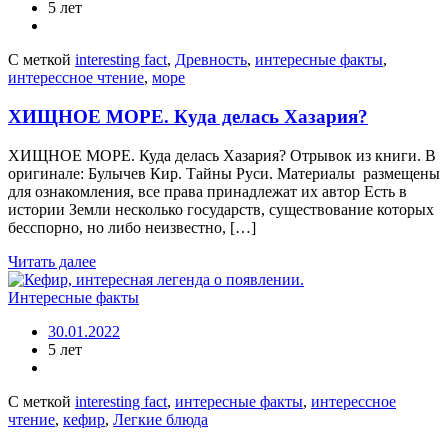
5 лет
С меткой
interesting fact
,
Древность
,
интересные факты
,
интерессное чтение
,
море
ХИЩНОЕ МОРЕ. Куда делась Хазария?
ХИЩНОЕ МОРЕ. Куда делась Хазария? Отрывок из книги. В
оригинале: Булычев Кир. Тайны Руси. Материалы размещены
для ознакомления, все права принадлежат их автор Есть в
истории Земли несколько государств, существование которых
бесспорно, но либо неизвестно, […]
Читать далее
Интересные факты
30.01.2022
5 лет
С меткой
interesting fact
,
интересные факты
,
интерессное
чтение
,
кефир
,
Легкие блюда