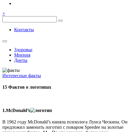
Семья, общение, здоровье.
Весёлый и здоровый образ
×
жизни
Весёлый и здоровый образ жизни
Контакты
Здоровье
Мнения
Диеты
Интересные факты
15 Фактов о логотипах
1.McDonald’s
В 1962 году McDonald’s наняла психолога Луиса Ческина. Он
предложил заменить логотип с поваром Speedee на золотые