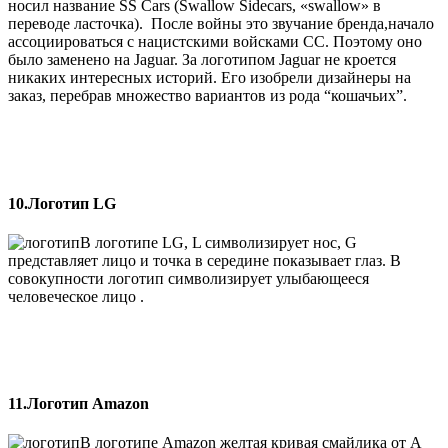
носил название SS Cars (Swallow Sidecars, «swallow» в
переводе ласточка). После войны это звучание бренда,начало
ассоциироваться с нацистскими войсками СС. Поэтому оно
было заменено на Jaguar. За логотипом Jaguar не кроется
никаких интересных историй. Его изобрели дизайнеры на
заказ, перебрав множество вариантов из рода “кошачьих”.
10.Логотип LG
В логотипе LG, L символизирует нос, G
представляет лицо и точка в середине показывает глаз. В
совокупности логотип символизирует улыбающееся
человеческое лицо .
11.Логотип Amazon
В логотипе Amazon желтая кривая смайлика от А