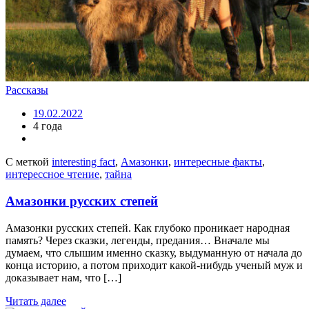
Рассказы
19.02.2022
4 года
С меткой
interesting fact
,
Амазонки
,
интересные факты
,
интерессное чтение
,
тайна
Амазонки русских степей
Амазонки русских степей. Как глубоко проникает народная
память? Через сказки, легенды, предания… Вначале мы
думаем, что слышим именно сказку, выдуманную от начала до
конца историю, а потом приходит какой-нибудь ученый муж и
доказывает нам, что […]
Читать далее