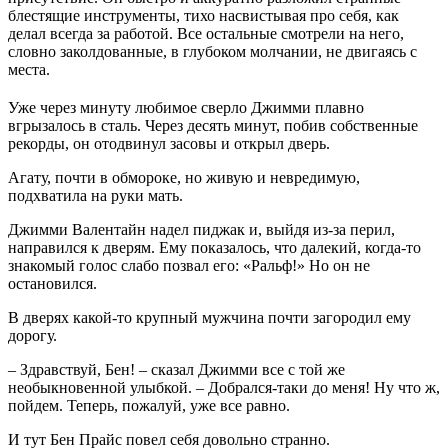
блестящие инструменты, тихо насвистывая про себя, как
делал всегда за работой. Все остальные смотрели на него,
словно заколдованные, в глубоком молчании, не двигаясь с
места.
Уже через минуту любимое сверло Джимми плавно
вгрызалось в сталь. Через десять минут, побив собственные
рекорды, он отодвинул засовы и открыл дверь.
Агату, почти в обмороке, но живую и невредимую,
подхватила на руки мать.
Джимми Валентайн надел пиджак и, выйдя из-за перил,
направился к дверям. Ему показалось, что далекий, когда-то
знакомый голос слабо позвал его: «Ральф!» Но он не
остановился.
В дверях какой-то крупный мужчина почти загородил ему
дорогу.
– Здравствуй, Бен! – сказал Джимми все с той же
необыкновенной улыбкой. – Добрался-таки до меня! Ну что ж,
пойдем. Теперь, пожалуй, уже все равно.
И тут Бен Прайс повел себя довольно странно.