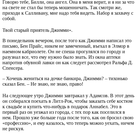
Говорю тебе, Билли, она ангел. Она в меня верит, и я ни за что
на свете не стал бы теперь мошенничать. Так смотри же,
приходи к Салливану, мне надо тебя видеть. Набор я захвачу с
собой.
Твой старый приятель Джимми».
В понедельник вечером, после того как Джимми написал это
письмо, Бен Прайс, никем не замеченный, въехал в Элмор в
наемном кабриолете. Он не спеша прогулялся по городу и
разузнал все, что ему нужно было знать. Из окна аптеки
напротив обувной лавки он как следует рассмотрел Ральфа Д.
Спенсера.
– Хочешь жениться на дочке банкира, Джимми? – тихонько
сказал Бен. – Не знаю, не знаю, право!
На следующее утро Джимми завтракал у Адамсов. В этот день
он собирался поехать в Литл-Рок, чтобы заказать себе костюм
к свадьбе и купить что-нибудь в подарок Аннабел. Это в
первый раз он уезжал из города, с тех пор как поселился в
нем. Прошло уже больше года после того, как он бросил свою
«профессию», и ему казалось, что теперь можно уехать, ничем
не рискуя.