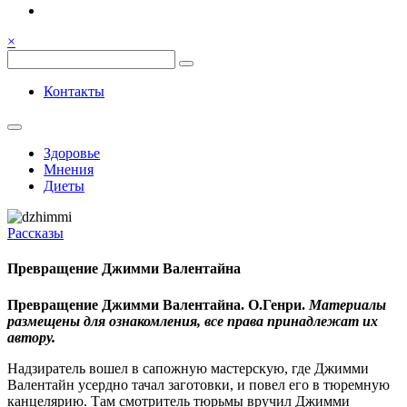
Семья, общение, здоровье.
Весёлый и здоровый образ
×
жизни
Весёлый и здоровый образ жизни
Контакты
Здоровье
Мнения
Диеты
Рассказы
Превращение Джимми Валентайна
Превращение Джимми Валентайна.
О.Генри.
Материалы
размещены для ознакомления, все права принадлежат их
автору.
Надзиратель вошел в сапожную мастерскую, где Джимми
Валентайн усердно тачал заготовки, и повел его в тюремную
канцелярию. Там смотритель тюрьмы вручил Джимми