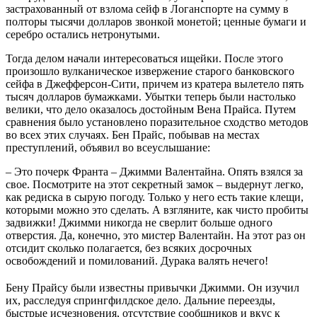
застрахованный от взлома сейф в Логанспорте на сумму в
полторы тысячи долларов звонкой монетой; ценные бумаги и
серебро остались нетронутыми.
Тогда делом начали интересоваться ищейки. После этого
произошло вулканическое извержение старого банковского
сейфа в Джефферсон-Сити, причем из кратера вылетело пять
тысяч долларов бумажками. Убытки теперь были настолько
велики, что дело оказалось достойным Вена Прайса. Путем
сравнения было установлено поразительное сходство методов
во всех этих случаях. Бен Прайс, побывав на местах
преступлений, объявил во всеуслышание:
– Это почерк Франта – Джимми Валентайна. Опять взялся за
свое. Посмотрите на этот секретный замок – выдернут легко,
как редиска в сырую погоду. Только у него есть такие клещи,
которыми можно это сделать. А взгляните, как чисто пробиты
задвижки! Джимми никогда не сверлит больше одного
отверстия. Да, конечно, это мистер Валентайн. На этот раз он
отсидит сколько полагается, без всяких досрочных
освобождений и помилований. Дурака валять нечего!
Бену Прайсу были известны привычки Джимми. Он изучил
их, расследуя спрингфилдское дело. Дальние переезды,
быстрые исчезновения, отсутствие сообщников и вкус к