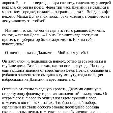
дороги. Бросив четверть доллара слепому, сидевшему у дверей
вокзала, он сел на поезд. Через три часа Джимми высадился в
маленьком городке, недалеко от границы штата. Войдя в кафе
некоего Майка Долана, он пожал руку хозяину, в одиночестве
дежурившему за стойкой.
– Извини, что мы не могли сделать этого раньше, Джимми,
сынок, – сказал Долан. – Но из Спрингфилда поступил
протест, и губернатор было заартачился. Как ты себя
чувствуешь?
– Отлично, – сказал Джимми. – Мой ключ у тебя?
Он взял ключ и, поднявшись наверх, отпер дверь комнаты в
глубине дома. Все было так, как он оставил уходя. На полу
еще валялась запонка от воротничка Вена Прайса, сорванная с
рубашки знаменитого сыщика в ту минуту, когда полиция
набросилась на Джимми и арестовала его.
Оттащив от стены складную кровать, Джимми сдвинул в
сторону одну филенку и достал запыленный чемоданчик. Он
открыл его и любовно окинул взглядом лучший набор
отмычек в восточных штатах. Это был полный набор,
сделанный из стали особого закала: последнего образца
сверла, резцы, перки, отмычки, клещи, буравчики и еще две-