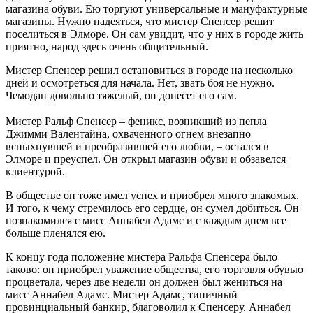
магазина обуви. Ею торгуют универсальные и мануфактурные
магазины. Нужно надеяться, что мистер Спенсер решит
поселиться в Элморе. Он сам увидит, что у них в городе жить
приятно, народ здесь очень общительный.
Мистер Спенсер решил остановиться в городе на несколько
дней и осмотреться для начала. Нет, звать боя не нужно.
Чемодан довольно тяжелый, он донесет его сам.
Мистер Ральф Спенсер – феникс, возникший из пепла
Джимми Валентайна, охваченного огнем внезапно
вспыхнувшей и преобразившей его любви, – остался в
Элморе и преуспел. Он открыл магазин обуви и обзавелся
клиентурой.
В обществе он тоже имел успех и приобрел много знакомых.
И того, к чему стремилось его сердце, он сумел добиться. Он
познакомился с мисс Аннабел Адамс и с каждым днем все
больше пленялся ею.
К концу года положение мистера Ральфа Спенсера было
таково: он приобрел уважение общества, его торговля обувью
процветала, через две недели он должен был жениться на
мисс Аннабел Адамс. Мистер Адамс, типичный
провинциальный банкир, благоволил к Спенсеру. Аннабел