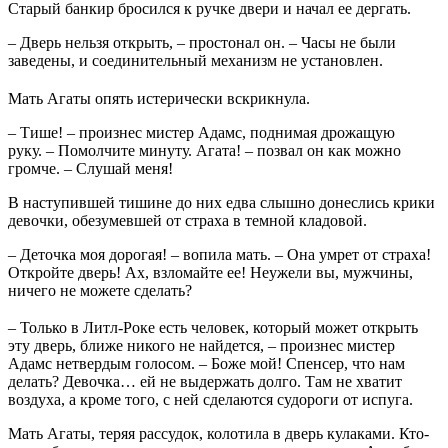
Старый банкир бросился к ручке двери и начал ее дергать.
– Дверь нельзя открыть, – простонал он. – Часы не были
заведены, и соединительный механизм не установлен.
Мать Агаты опять истерически вскрикнула.
– Тише! – произнес мистер Адамс, поднимая дрожащую
руку. – Помолчите минуту. Агата! – позвал он как можно
громче. – Слушай меня!
В наступившей тишине до них едва слышно донеслись крики
девочки, обезумевшей от страха в темной кладовой.
– Деточка моя дорогая! – вопила мать. – Она умрет от страха!
Откройте дверь! Ах, взломайте ее! Неужели вы, мужчины,
ничего не можете сделать?
– Только в Литл-Роке есть человек, который может открыть
эту дверь, ближе никого не найдется, – произнес мистер
Адамс нетвердым голосом. – Боже мой! Спенсер, что нам
делать? Девочка… ей не выдержать долго. Там не хватит
воздуха, а кроме того, с ней сделаются судороги от испуга.
Мать Агаты, теряя рассудок, колотила в дверь кулаками. Кто-