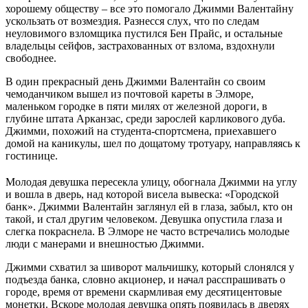
хорошему обществу – все это помогало Джимми Валентайну
ускользать от возмездия. Разнесся слух, что по следам
неуловимого взломщика пустился Бен Прайс, и остальные
владельцы сейфов, застрахованных от взлома, вздохнули
свободнее.
В один прекрасный день Джимми Валентайн со своим
чемоданчиком вышел из почтовой кареты в Элморе,
маленьком городке в пяти милях от железной дороги, в
глубине штата Арканзас, среди зарослей карликового дуба.
Джимми, похожий на студента-спортсмена, приехавшего
домой на каникулы, шел по дощатому тротуару, направляясь к
гостинице.
Молодая девушка пересекла улицу, обогнала Джимми на углу
и вошла в дверь, над которой висела вывеска: «Городской
банк». Джимми Валентайн заглянул ей в глаза, забыл, кто он
такой, и стал другим человеком. Девушка опустила глаза и
слегка покраснела. В Элморе не часто встречались молодые
люди с манерами и внешностью Джимми.
Джимми схватил за шиворот мальчишку, который слонялся у
подъезда банка, словно акционер, и начал расспрашивать о
городе, время от времени скармливая ему десятицентовые
монетки. Вскоре молодая девушка опять появилась в дверях