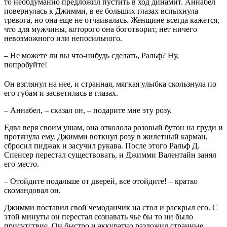
то необдуманно предложил пустить в ход динамит. Аннабел
повернулась к Джимми, в ее больших глазах вспыхнула
тревога, но она еще не отчаивалась. Женщине всегда кажется,
что для мужчины, которого она боготворит, нет ничего
невозможного или непосильного.
– Не можете ли вы что-нибудь сделать, Ральф? Ну,
попробуйте!
Он взглянул на нее, и странная, мягкая улыбка скользнула по
его губам и засветилась в глазах.
– Аннабел, – сказал он, – подарите мне эту розу.
Едва веря своим ушам, она отколола розовый бутон на груди и
протянула ему. Джимми воткнул розу в жилетный карман,
сбросил пиджак и засучил рукава. После этого Ральф Д.
Спенсер перестал существовать, и Джимми Валентайн занял
его место.
– Отойдите подальше от дверей, все отойдите! – кратко
скомандовал он.
Джимми поставил свой чемоданчик на стол и раскрыл его. С
этой минуты он перестал сознавать чье бы то ни было
присутствие. Он быстро и аккуратно разложил странные