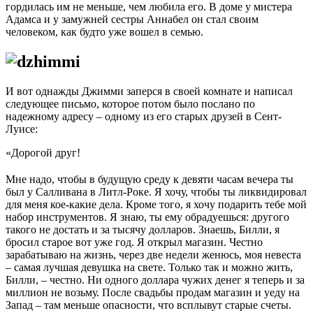
гордилась им не меньше, чем любила его. В доме у мистера
Адамса и у замужней сестры Аннабел он стал своим
человеком, как будто уже вошел в семью.
И вот однажды Джимми заперся в своей комнате и написал
следующее письмо, которое потом было послано по
надежному адресу – одному из его старых друзей в Сент-
Луисе:
«Дорогой друг!
Мне надо, чтобы в будущую среду к девяти часам вечера ты
был у Салливана в Литл-Роке. Я хочу, чтобы ты ликвидировал
для меня кое-какие дела. Кроме того, я хочу подарить тебе мой
набор инструментов. Я знаю, ты ему обрадуешься: другого
такого не достать и за тысячу долларов. Знаешь, Билли, я
бросил старое вот уже год. Я открыл магазин. Честно
зарабатываю на жизнь, через две недели женюсь, моя невеста
– самая лучшая девушка на свете. Только так и можно жить,
Билли, – честно. Ни одного доллара чужих денег я теперь и за
миллион не возьму. После свадьбы продам магазин и уеду на
Запад – там меньше опасности, что всплывут старые счеты.