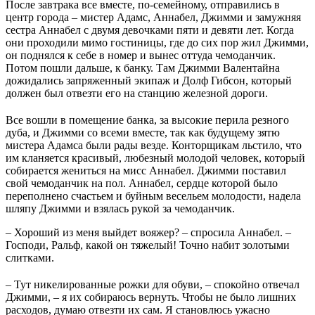
После завтрака все вместе, по-семейному, отправились в
центр города – мистер Адамс, Аннабел, Джимми и замужняя
сестра Аннабел с двумя девочками пяти и девяти лет. Когда
они проходили мимо гостиницы, где до сих пор жил Джимми,
он поднялся к себе в номер и вынес оттуда чемоданчик.
Потом пошли дальше, к банку. Там Джимми Валентайна
дожидались запряженный экипаж и Долф Гибсон, который
должен был отвезти его на станцию железной дороги.
Все вошли в помещение банка, за высокие перила резного
дуба, и Джимми со всеми вместе, так как будущему зятю
мистера Адамса были рады везде. Конторщикам льстило, что
им кланяется красивый, любезный молодой человек, который
собирается жениться на мисс Аннабел. Джимми поставил
свой чемоданчик на пол. Аннабел, сердце которой было
переполнено счастьем и буйным весельем молодости, надела
шляпу Джимми и взялась рукой за чемоданчик.
– Хороший из меня выйдет вояжер? – спросила Аннабел. –
Господи, Ральф, какой он тяжелый! Точно набит золотыми
слитками.
– Тут никелированные рожки для обуви, – спокойно отвечал
Джимми, – я их собираюсь вернуть. Чтобы не было лишних
расходов, думаю отвезти их сам. Я становлюсь ужасно