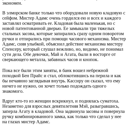
экономен.
В элморском банке только что оборудовали новую кладовую с
сейфом. Мистер Адамс очень гордился ею и всех и каждого
заставлял осматривать ее. Кладовая была маленькая, но с
новой патентованной дверью. Ее замыкали три тяжелых
стальных засова, которые запирались сразу одним поворотом
ручки и отпирались при помощи часового механизма. Мистер
Адамс, сияя улыбкой, объяснил действие механизма мистеру
Спенсеру, который слушал вежливо, но, видимо, не понимал
сути дела. Обе девочки, Май и Агата, были в восторге от
сверкающего металла, забавных часов и кнопок.
Пока все были этим заняты, в банк вошел небрежной
походкой Бен Прайс и стал, облокотившись на перила и как
бы нечаянно заглядывая внутрь. Кассиру он сказал, что ему
ничего не нужно, он хочет только подождать одного
знакомого.
Вдруг кто-то из женщин вскрикнул, и поднялась суматоха.
Незаметно для взрослых девятилетняя Мэй, разыгравшись,
заперла Агату в кладовой. Она задвинула засовы и повернула
ручку комбинированного замка, как только что сделал у нее
на глазах мистер Адамс.