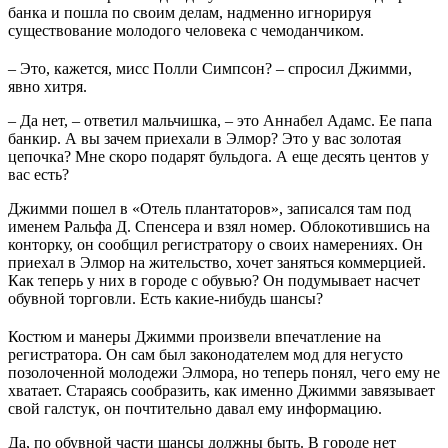
банка и пошла по своим делам, надменно игнорируя
существование молодого человека с чемоданчиком.
– Это, кажется, мисс Полли Симпсон? – спросил Джимми,
явно хитря.
– Да нет, – ответил мальчишка, – это Аннабел Адамс. Ее папа
банкир. А вы зачем приехали в Элмор? Это у вас золотая
цепочка? Мне скоро подарят бульдога. А еще десять центов у
вас есть?
Джимми пошел в «Отель плантаторов», записался там под
именем Ральфа Д. Спенсера и взял номер. Облокотившись на
конторку, он сообщил регистратору о своих намерениях. Он
приехал в Элмор на жительство, хочет заняться коммерцией.
Как теперь у них в городе с обувью? Он подумывает насчет
обувной торговли. Есть какие-нибудь шансы?
Костюм и манеры Джимми произвели впечатление на
регистратора. Он сам был законодателем мод для негусто
позолоченной молодежи Элмора, но теперь понял, чего ему не
хватает. Стараясь сообразить, как именно Джимми завязывает
свой галстук, он почтительно давал ему информацию.
Да, по обувной части шансы должны быть. В городе нет