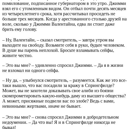
помилование, подписанное губернатором в это утро. Джимми
взял его с утомленным видом. Он отбыл почти десять месяцев
из четырехлетнего срока, хотя рассчитывал просидеть не
больше трех месяцев. Когда у арестованного столько друзей на
воле, сколько у Джимми Валентайна, едва ли стоит даже
брить ему голову.
– Ну, Валентайн, – сказал смотритель, – завтра утром вы
выходите на свободу. Возьмите себя в руки, будьте человеком.
В душе вы парень неплохой. Бросьте взламывать сейфы,
живите честно.
– Это вы мне? – удивленно спросил Джимми. – Да я в жизни
не взломал ни одного сейфа.
– Ну да, – улыбнулся смотритель, – разумеется. Как же это все-
таки вышло, что вас посадили за кражу в Спрингфилде?
Может, вы не захотели доказывать свое алиби из боязни
скомпрометировать какую-нибудь даму из высшего общества?
А может, присяжные подвели вас по злобе? Ведь с вами,
невинными жертвами, иначе не бывает.
– Это вы мне? – снова спросил Джимми в добродетельном
недоумении. – Да что вы! Я и в Спрингфилде никогда не
бывал!