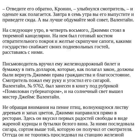
– Отведите его обратно, Кронин, – улыбнулся смотритель, – и
оденьте как полагается. Завтра в семь утра вы его выпустите и
приведете сюда. А вы лучше обдумайте мой совет, Валентайн.
На следующее утро, в четверть восьмого, Джимми стоял в
тюремной канцелярии. На нем был готовый костюм
отвратительного покроя и желтые скрипучие сапоги, какими
государство снабжает своих подневольных гостей,
расставаясь с ними.
Письмоводитель вручил ему железнодорожный билет и
бумажку в пять долларов, которые, как полагал закон, должны
были вернуть Джимми права гражданства и благосостояние.
Смотритель пожал ему руку и угостил его сигарой.
Валентайн, № 9762, был занесен в книгу под рубрикой
«Помилован губернатором», и на солнечный свет вышел
мистер Джеймс Валентайн.
Не обращая внимания на пение птиц, волнующуюся листву
деревьев и запах цветов, Джимми направился прямо в
ресторан. Здесь он вкусил первых радостей свободы в виде
жареной курицы и бутылки белого вина. За ними последовала
сигара, сортом выше той, которую он получил от смотрителя.
Оттуда он не торопясь проследовал на станцию железной