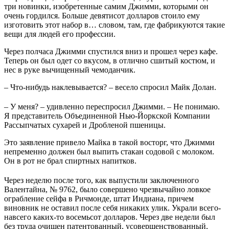
три новинки, изобретенные самим Джимми, которыми он
очень гордился. Больше девятисот долларов стоило ему
изготовить этот набор в… словом, там, где фабрикуются такие
вещи для людей его профессии.
Через полчаса Джимми спустился вниз и прошел через кафе.
Теперь он был одет со вкусом, в отлично сшитый костюм, и
нес в руке вычищенный чемоданчик.
– Что-нибудь наклевывается? – весело спросил Майк Долан.
– У меня? – удивленно переспросил Джимми. – Не понимаю.
Я представитель Объединенной Нью-Йоркской Компании
Рассыпчатых сухарей и Дробленой пшеницы.
Это заявление привело Майка в такой восторг, что Джимми
непременно должен был выпить стакан содовой с молоком.
Он в рот не брал спиртных напитков.
Через неделю после того, как выпустили заключенного
Валентайна, № 9762, было совершено чрезвычайно ловкое
ограбление сейфа в Ричмонде, штат Индиана, причем
виновник не оставил после себя никаких улик. Украли всего-
навсего каких-то восемьсот долларов. Через две недели был
без труда очищен патентованный, усовершенствованный,