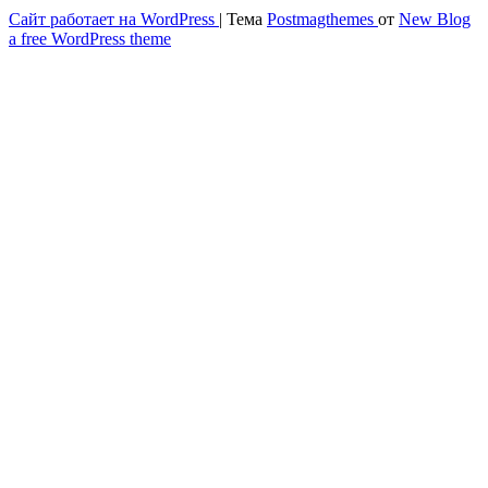
Сайт работает на WordPress
|
Тема
Postmagthemes
от
New Blog
Весёлый и здоровый образ жизни
a free WordPress theme