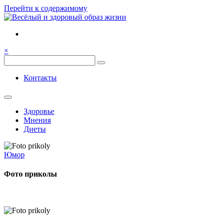
Перейти к содержимому
Семья, общение, здоровье.
Весёлый и здоровый образ
×
жизни
Весёлый и здоровый образ жизни
Контакты
Здоровье
Мнения
Диеты
Юмор
Фото приколы