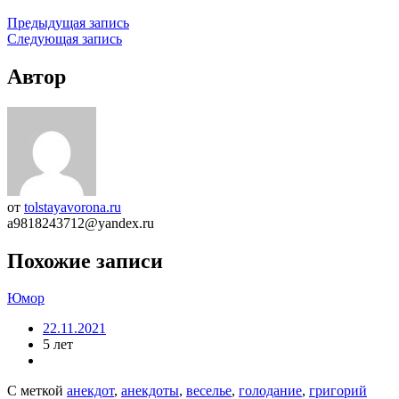
Предыдущая запись
Следующая запись
Автор
от
tolstayavorona.ru
a9818243712@yandex.ru
Похожие записи
Юмор
22.11.2021
5 лет
С меткой
анекдот
,
анекдоты
,
веселье
,
голодание
,
григорий