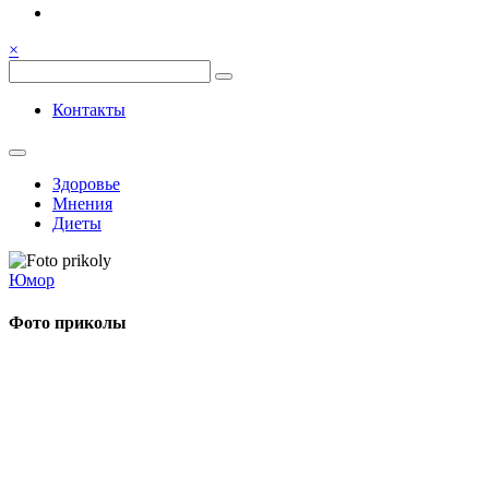
Семья, общение, здоровье.
Весёлый и здоровый образ жи
×
Весёлый и здоровый образ жизни
Контакты
Здоровье
Мнения
Диеты
Юмор
Фото приколы