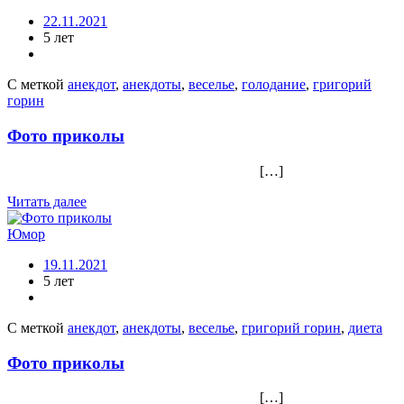
22.11.2021
5 лет
С меткой
анекдот
,
анекдоты
,
веселье
,
голодание
,
григорий
горин
Фото приколы
[…]
Читать далее
Юмор
19.11.2021
5 лет
С меткой
анекдот
,
анекдоты
,
веселье
,
григорий горин
,
диета
Фото приколы
[…]