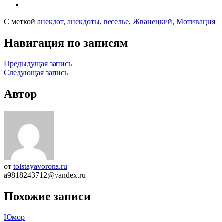
С меткой
анекдот
,
анекдоты
,
веселье
,
Жванецкий
,
Мотивация
Навигация по записям
Предыдущая запись
Следующая запись
Автор
от
tolstayavorona.ru
a9818243712@yandex.ru
Похожие записи
Юмор