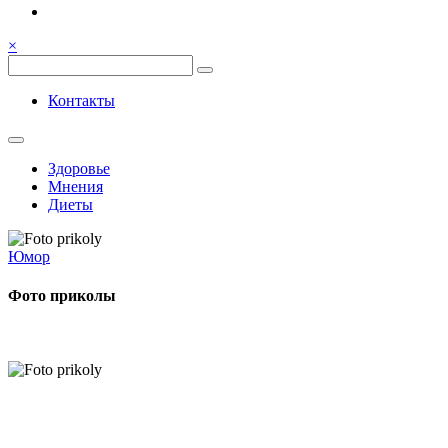
Семья, общение, здоровье.
Весёлый и здоровый образ
×
жизни
Весёлый и здоровый образ жизни
Контакты
Здоровье
Мнения
Диеты
Юмор
Фото приколы