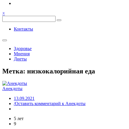
Семья, общение, здоровье.
Весёлый и здоровый образ
×
жизни
Весёлый и здоровый образ жизни
Контакты
Здоровье
Мнения
Диеты
Метка:
низкокалорийная еда
Анекдоты
13.09.2021
/Оставить комментарий
к Анекдоты
5 лет
9