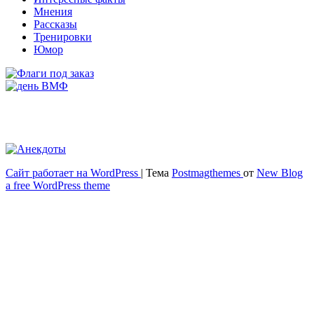
Мнения
Рассказы
Тренировки
Юмор
Сайт работает на WordPress
|
Тема
Postmagthemes
от
New Blog
Весёлый и здоровый образ жизни
a free WordPress theme