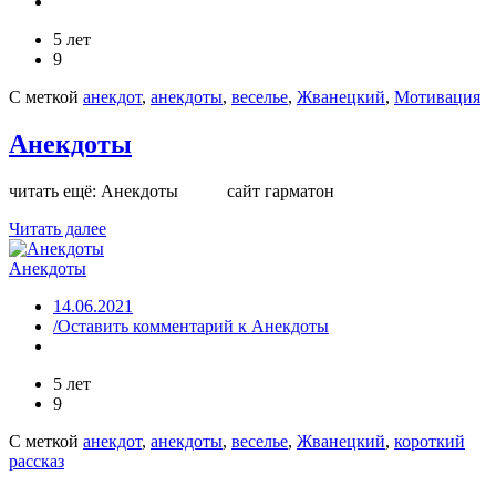
5 лет
9
С меткой
анекдот
,
анекдоты
,
веселье
,
Жванецкий
,
Мотивация
Анекдоты
читать ещё: Анекдоты сайт гарматон
Читать далее
Анекдоты
14.06.2021
/Оставить комментарий
к Анекдоты
5 лет
9
С меткой
анекдот
,
анекдоты
,
веселье
,
Жванецкий
,
короткий
рассказ