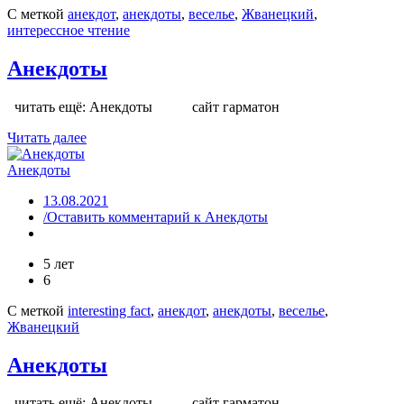
С меткой
анекдот
,
анекдоты
,
веселье
,
Жванецкий
,
интерессное чтение
Анекдоты
читать ещё: Анекдоты сайт гарматон
Читать далее
Анекдоты
13.08.2021
/Оставить комментарий
к Анекдоты
5 лет
6
С меткой
interesting fact
,
анекдот
,
анекдоты
,
веселье
,
Жванецкий
Анекдоты
читать ещё: Анекдоты сайт гарматон