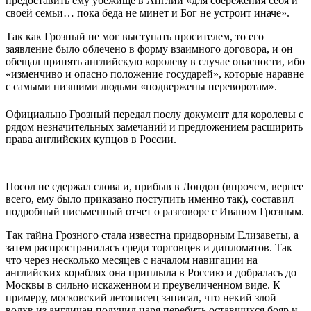
предоставить ему убежище в Англии «для сбережения себя и
своей семьи… пока беда не минет и Бог не устроит иначе».
Так как Грозный не мог выступать просителем, то его
заявление было облечено в форму взаимного договора, и он
обещал принять английскую королеву в случае опасности, ибо
«изменчиво и опасно положение государей», которые наравне
с самыми низшими людьми «подвержены переворотам».
Официально Грозный передал послу документ для королевы с
рядом незначительных замечаний и предложением расширить
права английских купцов в России.
Посол не сдержал слова и, прибыв в Лондон (впрочем, вернее
всего, ему было приказано поступить именно так), составил
подробный письменный отчет о разговоре с Иваном Грозным.
Так тайна Грозного стала известна придворным Елизаветы, а
затем распространилась среди торговцев и дипломатов. Так
что через несколько месяцев с началом навигации на
английских кораблях она приплыла в Россию и добралась до
Москвы в сильно искаженном и преувеличенном виде. К
примеру, московский летописец записал, что некий злой
волхв из англичан подучил царя перебить оставшихся бояр и