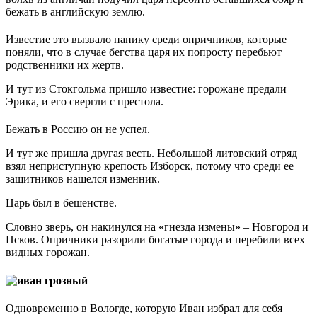
бежать в английскую землю.
Известие это вызвало панику среди опричников, которые
поняли, что в случае бегства царя их попросту перебьют
родственники их жертв.
И тут из Стокгольма пришло известие: горожане предали
Эрика, и его свергли с престола.
Бежать в Россию он не успел.
И тут же пришла другая весть. Небольшой литовский отряд
взял неприступную крепость Изборск, потому что среди ее
защитников нашелся изменник.
Царь был в бешенстве.
Словно зверь, он накинулся на «гнезда измены» – Новгород и
Псков. Опричники разорили богатые города и перебили всех
видных горожан.
Одновременно в Вологде, которую Иван избрал для себя