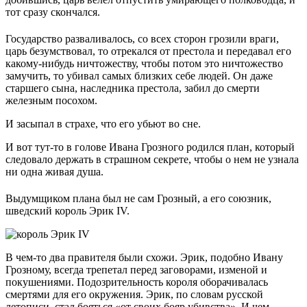
тот сразу скончался.
Государство разваливалось, со всех сторон грозили враги,
царь безумствовал, то отрекался от престола и передавал его
какому-нибудь ничтожеству, чтобы потом это ничтожество
замучить, то убивал самых близких себе людей. Он даже
старшего сына, наследника престола, забил до смерти
железным посохом.
И засыпал в страхе, что его убьют во сне.
И вот тут-то в голове Ивана Грозного родился план, который
следовало держать в страшном секрете, чтобы о нем не узнала
ни одна живая душа.
Выдумщиком плана был не сам Грозный, а его союзник,
шведский король Эрик IV.
В чем-то два правителя были схожи. Эрик, подобно Ивану
Грозному, всегда трепетал перед заговорами, изменой и
покушениями. Подозрительность короля оборачивалась
смертями для его окружения. Эрик, по словам русской
летописи, стал бояться «от своих бояр убивства». И чем