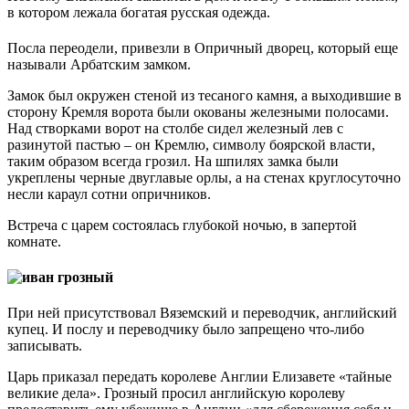
в котором лежала богатая русская одежда.
Посла переодели, привезли в Опричный дворец, который еще
называли Арбатским замком.
Замок был окружен стеной из тесаного камня, а выходившие в
сторону Кремля ворота были окованы железными полосами.
Над створками ворот на столбе сидел железный лев с
разинутой пастью – он Кремлю, символу боярской власти,
таким образом всегда грозил. На шпилях замка были
укреплены черные двуглавые орлы, а на стенах круглосуточно
несли караул сотни опричников.
Встреча с царем состоялась глубокой ночью, в запертой
комнате.
При ней присутствовал Вяземский и переводчик, английский
купец. И послу и переводчику было запрещено что-либо
записывать.
Царь приказал передать королеве Англии Елизавете «тайные
великие дела». Грозный просил английскую королеву