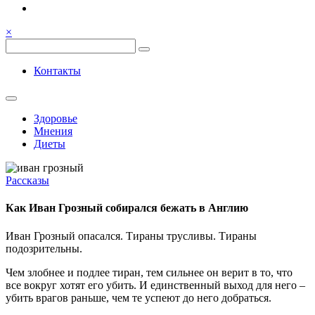
Семья, общение, здоровье.
Весёлый и здоровый образ
×
жизни
Весёлый и здоровый образ жизни
Контакты
Здоровье
Мнения
Диеты
Рассказы
Как Иван Грозный собирался бежать в Англию
Иван Грозный опасался. Тираны трусливы. Тираны
подозрительны.
Чем злобнее и подлее тиран, тем сильнее он верит в то, что
все вокруг хотят его убить. И единственный выход для него –
убить врагов раньше, чем те успеют до него добраться.