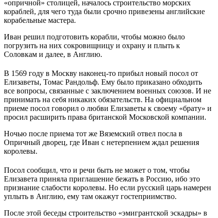
«опричной» столицей, началось строительство морских
кораблей, для чего туда были срочно привезены английские
корабельные мастера.
Иван решил подготовить корабли, чтобы можно было
погрузить на них сокровищницу и охрану и плыть к
Соловкам и далее, в Англию.
В 1569 году в Москву наконец-то прибыл новый посол от
Елизаветы, Томас Рандольф. Ему было приказано обходить
все вопросы, связанные с заключением военных союзов. И не
принимать на себя никаких обязательств. На официальном
приеме посол говорил о любви Елизаветы к своему «брату» и
просил расширить права британской Московской компании.
Ночью после приема тот же Вяземский отвел посла в
Опричный дворец, где Иван с нетерпением ждал решения
королевы.
Посол сообщил, что и речи быть не может о том, чтобы
Елизавета приняла приглашение бежать в Россию, ибо это
признание слабости королевы. Но если русский царь намерен
уплыть в Англию, ему там окажут гостеприимство.
После этой беседы строительство «эмигрантской эскадры» в