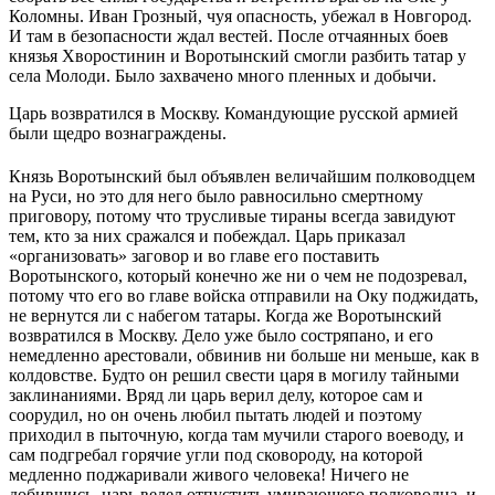
Коломны. Иван Грозный, чуя опасность, убежал в Новгород.
И там в безопасности ждал вестей. После отчаянных боев
князья Хворостинин и Воротынский смогли разбить татар у
села Молоди. Было захвачено много пленных и добычи.
Царь возвратился в Москву. Командующие русской армией
были щедро вознаграждены.
Князь Воротынский был объявлен величайшим полководцем
на Руси, но это для него было равносильно смертному
приговору, потому что трусливые тираны всегда завидуют
тем, кто за них сражался и побеждал. Царь приказал
«организовать» заговор и во главе его поставить
Воротынского, который конечно же ни о чем не подозревал,
потому что его во главе войска отправили на Оку поджидать,
не вернутся ли с набегом татары. Когда же Воротынский
возвратился в Москву. Дело уже было состряпано, и его
немедленно арестовали, обвинив ни больше ни меньше, как в
колдовстве. Будто он решил свести царя в могилу тайными
заклинаниями. Вряд ли царь верил делу, которое сам и
соорудил, но он очень любил пытать людей и поэтому
приходил в пыточную, когда там мучили старого воеводу, и
сам подгребал горячие угли под сковороду, на которой
медленно поджаривали живого человека! Ничего не
добившись, царь велел отпустить умирающего полководца, и