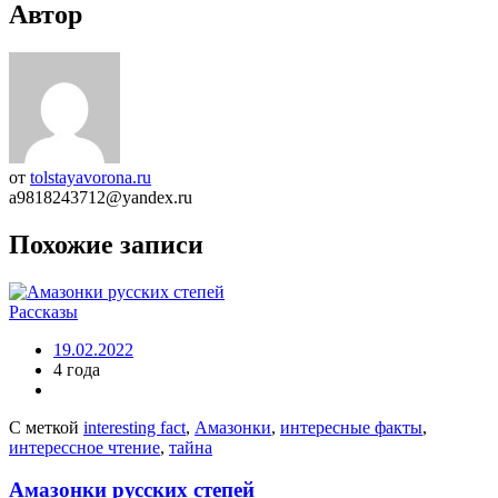
Автор
от
tolstayavorona.ru
a9818243712@yandex.ru
Похожие записи
Рассказы
19.02.2022
4 года
С меткой
interesting fact
,
Амазонки
,
интересные факты
,
интерессное чтение
,
тайна
Амазонки русских степей