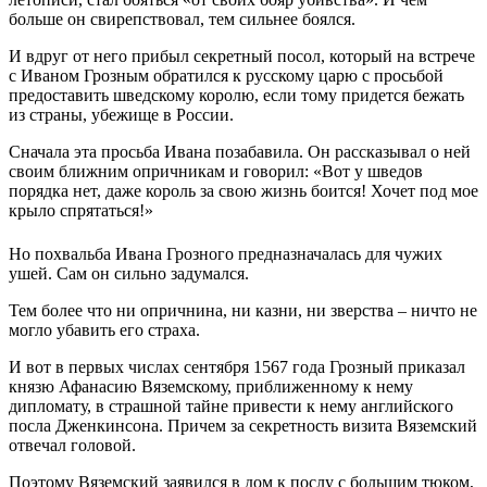
больше он свирепствовал, тем сильнее боялся.
И вдруг от него прибыл секретный посол, который на встрече
с Иваном Грозным обратился к русскому царю с просьбой
предоставить шведскому королю, если тому придется бежать
из страны, убежище в России.
Сначала эта просьба Ивана позабавила. Он рассказывал о ней
своим ближним опричникам и говорил: «Вот у шведов
порядка нет, даже король за свою жизнь боится! Хочет под мое
крыло спрятаться!»
Но похвальба Ивана Грозного предназначалась для чужих
ушей. Сам он сильно задумался.
Тем более что ни опричнина, ни казни, ни зверства – ничто не
могло убавить его страха.
И вот в первых числах сентября 1567 года Грозный приказал
князю Афанасию Вяземскому, приближенному к нему
дипломату, в страшной тайне привести к нему английского
посла Дженкинсона. Причем за секретность визита Вяземский
отвечал головой.
Поэтому Вяземский заявился в дом к послу с большим тюком,