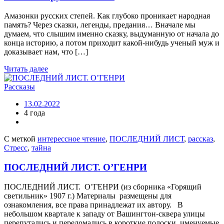
Амазонки русских степей. Как глубоко проникает народная
память? Через сказки, легенды, предания… Вначале мы
думаем, что слышим именно сказку, выдуманную от начала до
конца историю, а потом приходит какой-нибудь ученый муж и
доказывает нам, что […]
Читать далее
Рассказы
13.02.2022
4 года
С меткой
интерессное чтение
,
ПОСЛЕДНИЙ ЛИСТ
,
рассказ
,
Стресс
,
тайна
ПОСЛЕДНИЙ ЛИСТ. О’ГЕНРИ
ПОСЛЕДНИЙ ЛИСТ. О’ГЕНРИ (из сборника «Горящий
светильник» 1907 г.) Материалы размещены для
ознакомления, все права принадлежат их автору. В
небольшом квартале к западу от Вашингтон-сквера улицы
перепутались и переломались в короткие полоски, именуемые