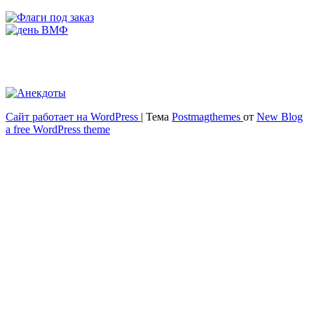
Сайт работает на WordPress
|
Тема
Postmagthemes
от
New Blog
Весёлый и здоровый образ жизни
a free WordPress theme