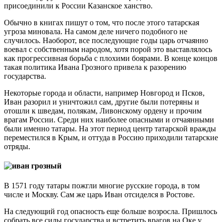
присоединили к России Казанское ханство.
Обычно в книгах пишут о том, что после этого татарская
угроза миновала. На самом деле ничего подобного не
случилось. Наоборот, все последующие годы царь отчаянно
воевал с собственным народом, хотя порой это выставлялось
как прогрессивная борьба с плохими боярами. В конце концов
такая политика Ивана Грозного привела к разорению
государства.
Некоторые города и области, например Новгород и Псков,
Иван разорил и уничтожил сам, другие были потеряны и
отошли к шведам, полякам, Ливонскому ордену и прочим
врагам России. Среди них наиболее опасными и отчаянными
были именно татары. На этот период центр татарской вражды
переместился в Крым, и оттуда в Россию приходили татарские
отряды.
В 1571 году татары пожгли многие русские города, в том
числе и Москву. Сам же царь Иван отсиделся в Ростове.
На следующий год опасность еще больше возросла. Пришлось
собрать все силы государства и встретить врагов на Оке у