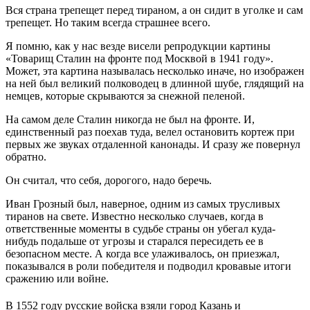
Вся страна трепещет перед тираном, а он сидит в уголке и сам
трепещет. Но таким всегда страшнее всего.
Я помню, как у нас везде висели репродукции картины
«Товарищ Сталин на фронте под Москвой в 1941 году».
Может, эта картина называлась несколько иначе, но изображен
на ней был великий полководец в длинной шубе, глядящий на
немцев, которые скрываются за снежной пеленой.
На самом деле Сталин никогда не был на фронте. И,
единственный раз поехав туда, велел остановить кортеж при
первых же звуках отдаленной канонады. И сразу же повернул
обратно.
Он считал, что себя, дорогого, надо беречь.
Иван Грозный был, наверное, одним из самых трусливых
тиранов на свете. Известно несколько случаев, когда в
ответственные моменты в судьбе страны он убегал куда-
нибудь подальше от угрозы и старался пересидеть ее в
безопасном месте. А когда все улаживалось, он приезжал,
показывался в роли победителя и подводил кровавые итоги
сражению или войне.
В 1552 году русские войска взяли город Казань и