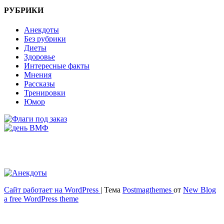
РУБРИКИ
Анекдоты
Без рубрики
Диеты
Здоровье
Интересные факты
Мнения
Рассказы
Тренировки
Юмор
Сайт работает на WordPress
|
Тема
Postmagthemes
от
New Blog
Весёлый и здоровый образ жизни
a free WordPress theme