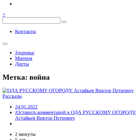
Семья, общение, здоровье.
Весёлый и здоровый образ
×
жизни
Весёлый и здоровый образ жизни
Контакты
Здоровье
Мнения
Диеты
Метка:
война
Рассказы
24.01.2022
/Оставить комментарий
к ОДА РУССКОМУ ОГОРОДУ.
Астафьев Виктор Петрович
2 минуты
5 лет