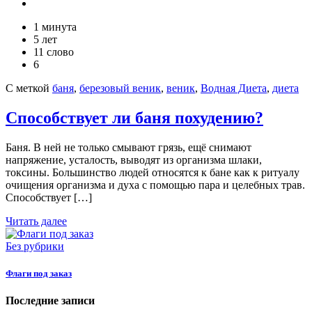
1 минута
5 лет
11 слово
6
С меткой
баня
,
березовый веник
,
веник
,
Водная Диета
,
диета
Способствует ли баня похудению?
Баня. В ней не только смывают грязь, ещё снимают
напряжение, усталость, выводят из организма шлаки,
токсины. Большинство людей относятся к бане как к ритуалу
очищения организма и духа с помощью пара и целебных трав.
Способствует […]
Читать далее
Без рубрики
Флаги под заказ
Последние записи