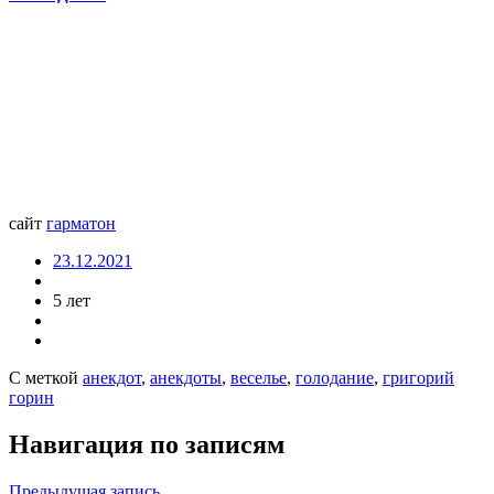
сайт
гарматон
23.12.2021
5 лет
С меткой
анекдот
,
анекдоты
,
веселье
,
голодание
,
григорий
горин
Навигация по записям
Предыдущая запись