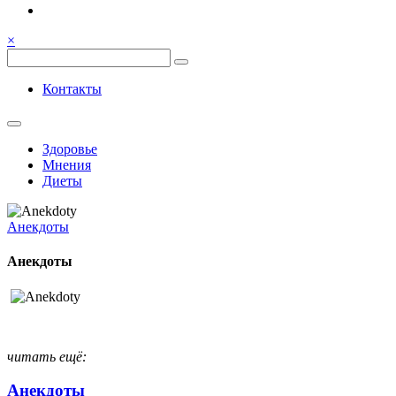
Семья, общение, здоровье.
Весёлый и здоровый образ
×
жизни
Весёлый и здоровый образ жизни
Контакты
Здоровье
Мнения
Диеты
Анекдоты
Анекдоты
читать ещё:
Анекдоты