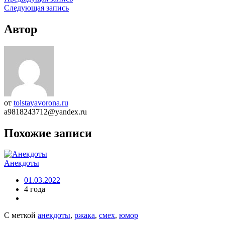
Следующая запись
Автор
от
tolstayavorona.ru
a9818243712@yandex.ru
Похожие записи
Анекдоты
01.03.2022
4 года
С меткой
анекдоты
,
ржака
,
смех
,
юмор