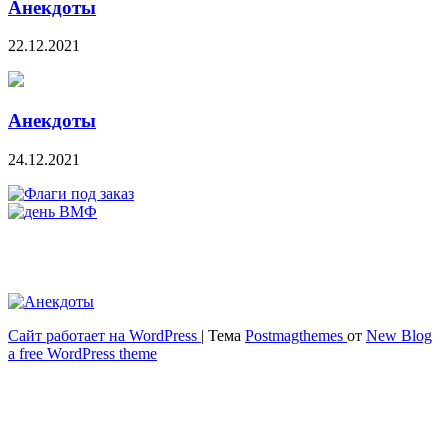
Анекдоты
22.12.2021
Анекдоты
24.12.2021
Сайт работает на WordPress
|
Тема
Postmagthemes
от
New Blog
Весёлый и здоровый образ жизни
a free WordPress theme