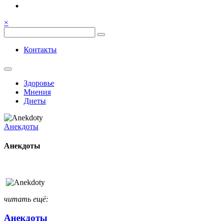
Семья, общение, здоровье.
Весёлый и здоровый образ
×
жизни
Весёлый и здоровый образ жизни
Контакты
Здоровье
Мнения
Диеты
Анекдоты
Анекдоты
читать ещё:
Анекдоты