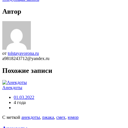
Автор
от
tolstayavorona.ru
a9818243712@yandex.ru
Похожие записи
Анекдоты
01.03.2022
4 года
С меткой
анекдоты
,
ржака
,
смех
,
юмор