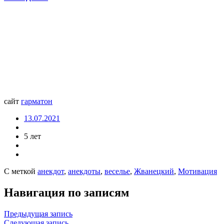
сайт
гарматон
13.07.2021
5 лет
С меткой
анекдот
,
анекдоты
,
веселье
,
Жванецкий
,
Мотивация
Навигация по записям
Предыдущая запись
Следующая запись