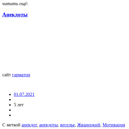
читать ещё:
Анекдоты
сайт
гарматон
01.07.2021
5 лет
С меткой
анекдот
,
анекдоты
,
веселье
,
Жванецкий
,
Мотивация