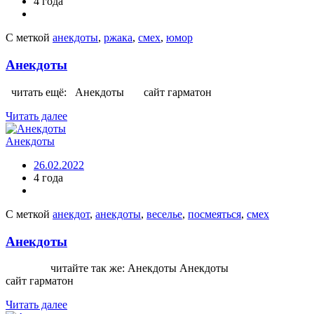
4 года
С меткой
анекдоты
,
ржака
,
смех
,
юмор
Анекдоты
читать ещё: Анекдоты сайт гарматон
Читать далее
Анекдоты
26.02.2022
4 года
С меткой
анекдот
,
анекдоты
,
веселье
,
посмеяться
,
смех
Анекдоты
читайте так же: Анекдоты Анекдоты
сайт гарматон
Читать далее