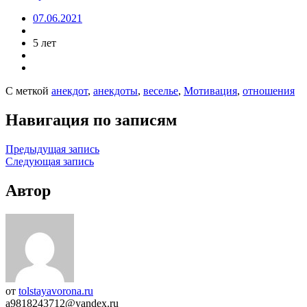
07.06.2021
5 лет
С меткой
анекдот
,
анекдоты
,
веселье
,
Мотивация
,
отношения
Навигация по записям
Предыдущая запись
Следующая запись
Автор
от
tolstayavorona.ru
a9818243712@yandex.ru