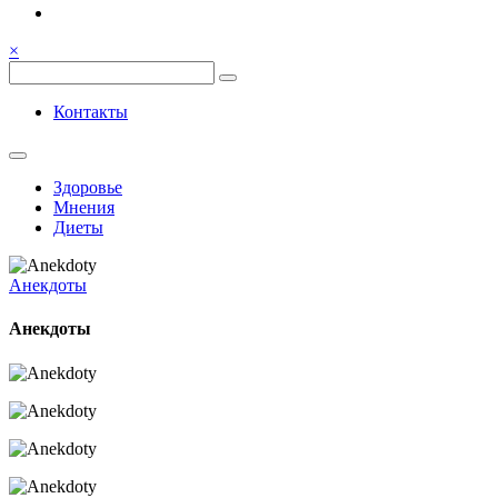
Семья, общение, здоровье.
Весёлый и здоровый образ
×
жизни
Весёлый и здоровый образ жизни
Контакты
Здоровье
Мнения
Диеты
Анекдоты
Анекдоты