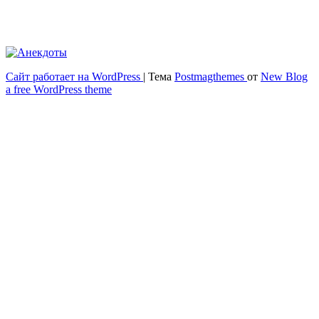
Сайт работает на WordPress
|
Тема
Postmagthemes
от
New Blog
Весёлый и здоровый образ жизни
a free WordPress theme