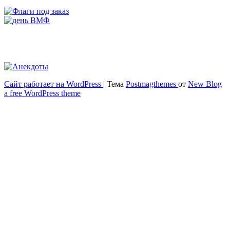
Сайт работает на WordPress
|
Тема
Postmagthemes
от
New Blog
Весёлый и здоровый образ жизни
a free WordPress theme