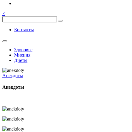
Семья, общение, здоровье.
Весёлый и здоровый образ
×
жизни
Весёлый и здоровый образ жизни
Контакты
Здоровье
Мнения
Диеты
Анекдоты
Анекдоты