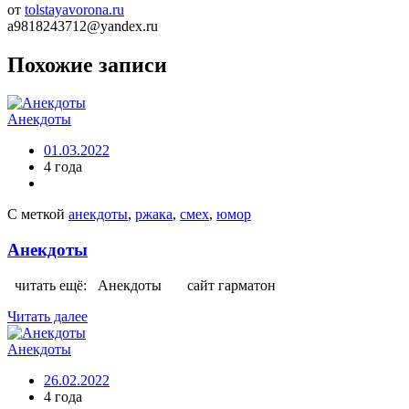
от
tolstayavorona.ru
a9818243712@yandex.ru
Похожие записи
Анекдоты
01.03.2022
4 года
С меткой
анекдоты
,
ржака
,
смех
,
юмор
Анекдоты
читать ещё: Анекдоты сайт гарматон
Читать далее
Анекдоты
26.02.2022
4 года