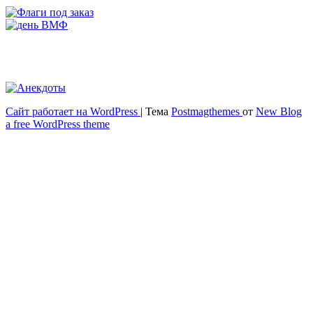
Сайт работает на WordPress
|
Тема
Postmagthemes
от
New Blog
Весёлый и здоровый образ жизни
a free WordPress theme