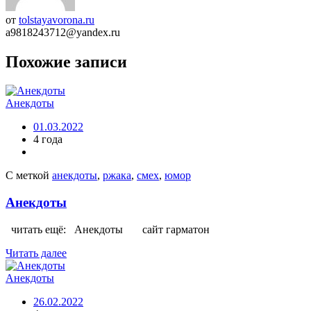
от
tolstayavorona.ru
a9818243712@yandex.ru
Похожие записи
Анекдоты
01.03.2022
4 года
С меткой
анекдоты
,
ржака
,
смех
,
юмор
Анекдоты
читать ещё: Анекдоты сайт гарматон
Читать далее
Анекдоты
26.02.2022