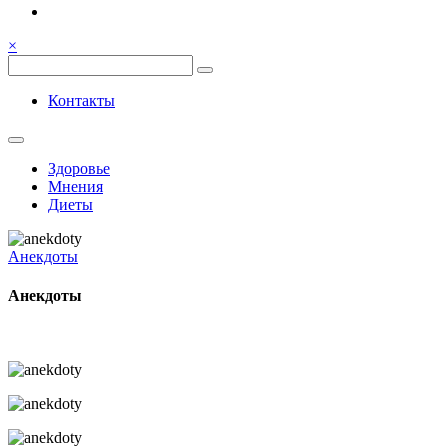
Семья, общение, здоровье.
Весёлый и здоровый образ
×
жизни
Весёлый и здоровый образ жизни
Контакты
Здоровье
Мнения
Диеты
Анекдоты
Анекдоты