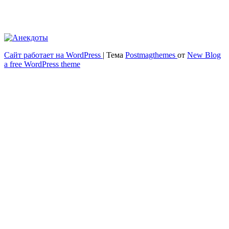
Сайт работает на WordPress
|
Тема
Postmagthemes
от
New Blog
Весёлый и здоровый образ жизни
a free WordPress theme