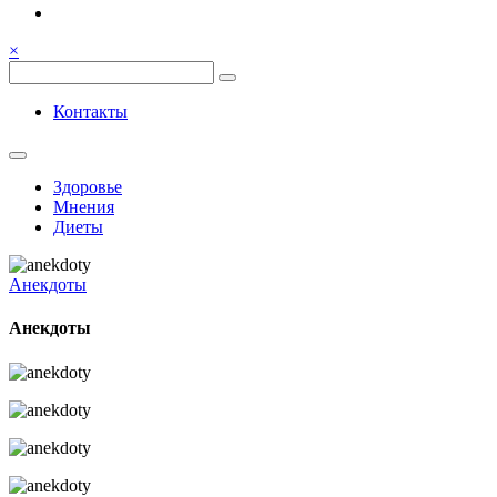
Семья, общение, здоровье.
Весёлый и здоровый образ
×
жизни
Весёлый и здоровый образ жизни
Контакты
Здоровье
Мнения
Диеты
Анекдоты
Анекдоты