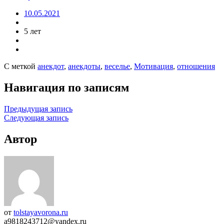
10.05.2021
5 лет
С меткой
анекдот
,
анекдоты
,
веселье
,
Мотивация
,
отношения
Навигация по записям
Предыдущая запись
Следующая запись
Автор
от
tolstayavorona.ru
a9818243712@yandex.ru