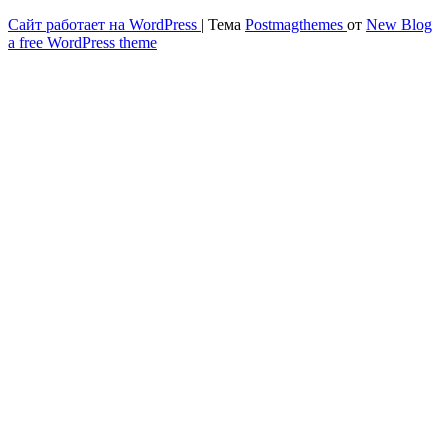
Сайт работает на WordPress
|
Тема
Postmagthemes
от
New Blog
Весёлый и здоровый образ жизни
a free WordPress theme