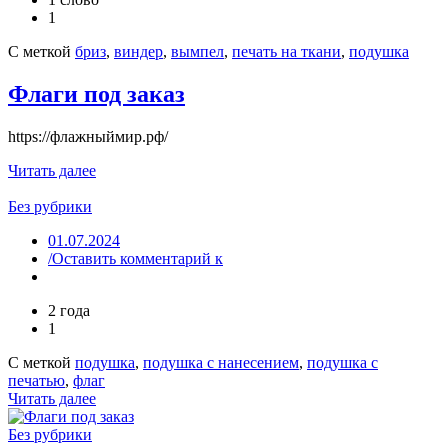
1
С меткой
бриз
,
виндер
,
вымпел
,
печать на ткани
,
подушка
Флаги под заказ
https://флажныймир.рф/
Читать далее
Без рубрики
01.07.2024
/Оставить комментарий
к
2 года
1
С меткой
подушка
,
подушка с нанесением
,
подушка с
печатью
,
флаг
Читать далее
Без рубрики