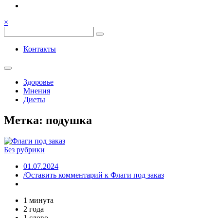
Семья, общение, здоровье.
Весёлый и здоровый образ
×
жизни
Весёлый и здоровый образ жизни
Контакты
Здоровье
Мнения
Диеты
Метка:
подушка
Без рубрики
01.07.2024
/Оставить комментарий
к Флаги под заказ
1 минута
2 года
1 слово