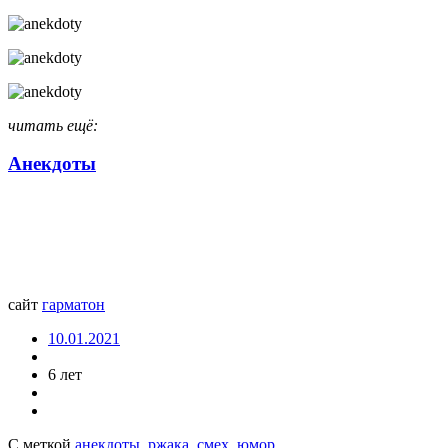
читать ещё:
Анекдоты
сайт
гарматон
10.01.2021
6 лет
С меткой
анекдоты
,
ржака
,
смех
,
юмор