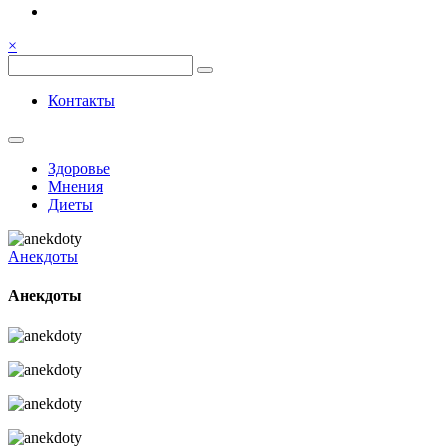
Семья, общение, здоровье.
Весёлый и здоровый образ
×
жизни
Весёлый и здоровый образ жизни
Контакты
Здоровье
Мнения
Диеты
Анекдоты
Анекдоты