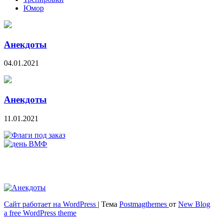
Юмор
Анекдоты
04.01.2021
Анекдоты
11.01.2021
Сайт работает на WordPress
|
Тема
Postmagthemes
от
New Blog
Весёлый и здоровый образ жизни
a free WordPress theme