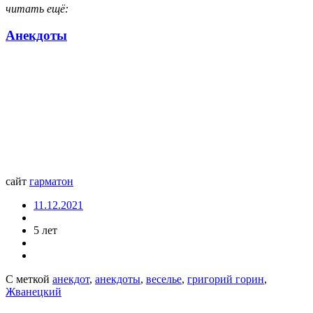
читать ещё:
Анекдоты
сайт
гарматон
11.12.2021
5 лет
С меткой
анекдот
,
анекдоты
,
веселье
,
григорий горин
,
Жванецкий