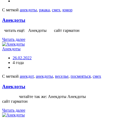
С меткой
анекдоты
,
ржака
,
смех
,
юмор
Анекдоты
читать ещё: Анекдоты сайт гарматон
Читать далее
Анекдоты
26.02.2022
4 года
С меткой
анекдот
,
анекдоты
,
веселье
,
посмеяться
,
смех
Анекдоты
читайте так же: Анекдоты Анекдоты
сайт гарматон
Читать далее