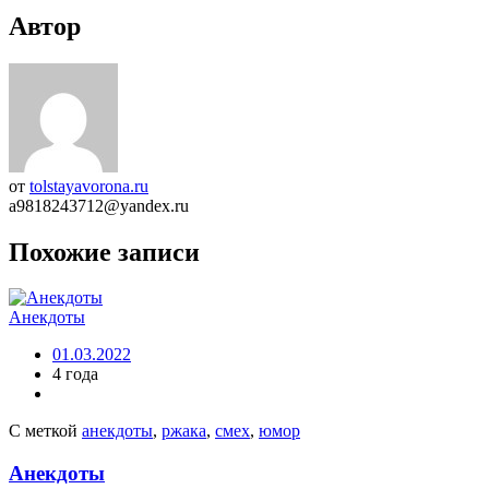
Автор
от
tolstayavorona.ru
a9818243712@yandex.ru
Похожие записи
Анекдоты
01.03.2022
4 года
С меткой
анекдоты
,
ржака
,
смех
,
юмор
Анекдоты