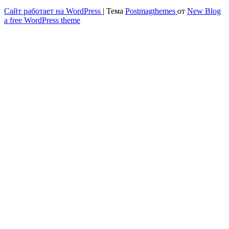
Сайт работает на WordPress
|
Тема
Postmagthemes
от
New Blog
Весёлый и здоровый образ жизни
a free WordPress theme