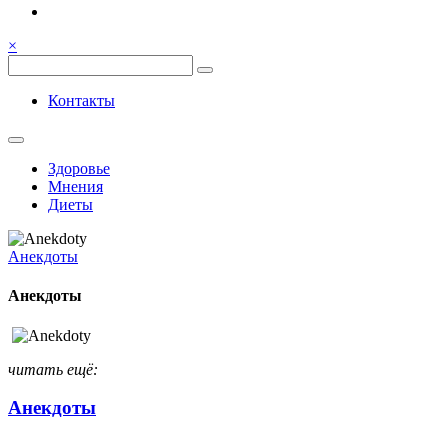
Семья, общение, здоровье.
Весёлый и здоровый образ
×
жизни
Весёлый и здоровый образ жизни
Контакты
Здоровье
Мнения
Диеты
Анекдоты
Анекдоты
читать ещё:
Анекдоты