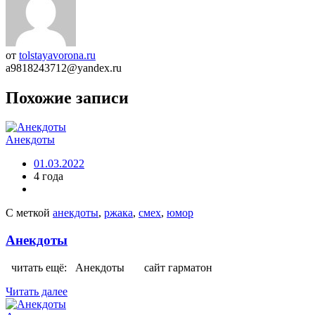
от
tolstayavorona.ru
a9818243712@yandex.ru
Похожие записи
Анекдоты
01.03.2022
4 года
С меткой
анекдоты
,
ржака
,
смех
,
юмор
Анекдоты
читать ещё: Анекдоты сайт гарматон
Читать далее