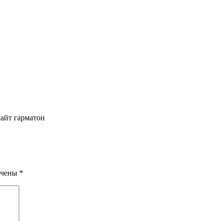
 гарматон
ечены
*