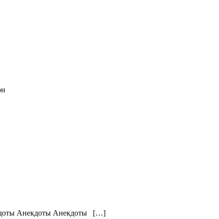
он
екдоты Анекдоты […]