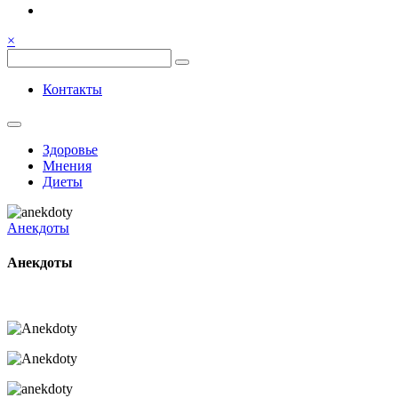
Семья, общение, здоровье.
Весёлый и здоровый образ жи
×
Весёлый и здоровый образ жизни
Контакты
Здоровье
Мнения
Диеты
Анекдоты
Анекдоты