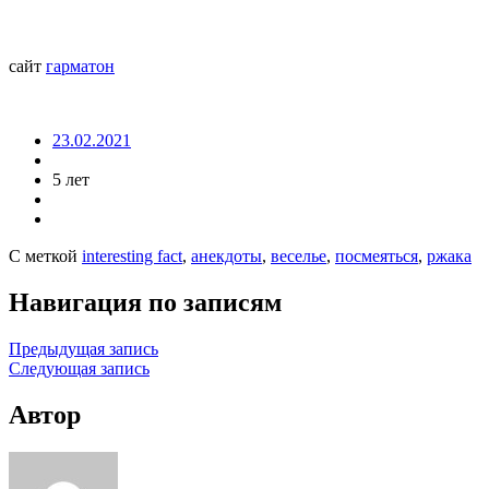
сайт
гарматон
23.02.2021
5 лет
С меткой
interesting fact
,
анекдоты
,
веселье
,
посмеяться
,
ржака
Навигация по записям
Предыдущая запись
Следующая запись
Автор