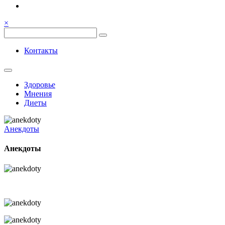
Семья, общение, здоровье.
Весёлый и здоровый образ
×
жизни
Весёлый и здоровый образ жизни
Контакты
Здоровье
Мнения
Диеты
Анекдоты
Анекдоты