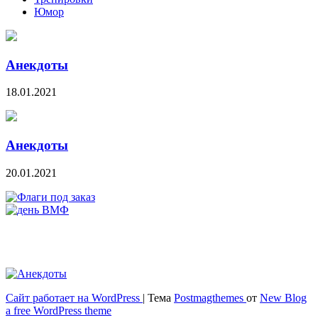
Юмор
Анекдоты
18.01.2021
Анекдоты
20.01.2021
Сайт работает на WordPress
|
Тема
Postmagthemes
от
New Blog
Весёлый и здоровый образ жизни
a free WordPress theme