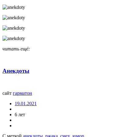
читать ещё:
Анекдоты
сайт
гарматон
19.01.2021
6 лет
С меткой
анекдоты
,
ржака
,
смех
,
юмор