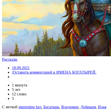
Рассказы
18.09.2021
/Оставить комментарий
к ИМЕНА БОГАТЫРЕЙ.
1 минута
5 лет
12 слово
5
С меткой
interesting fact
,
Богатырь
,
Владимир
,
Добрыня
,
Илья