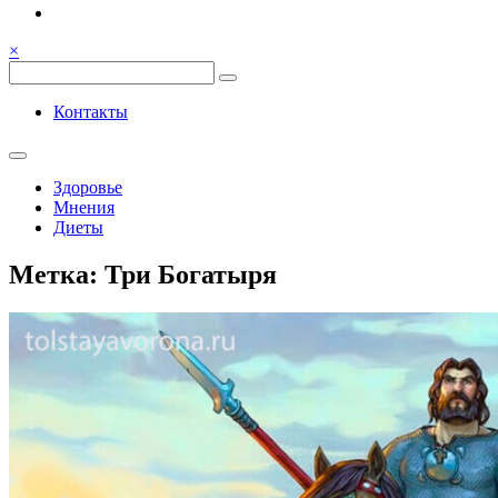
Семья, общение, здоровье.
Весёлый и здоровый образ жи
×
Весёлый и здоровый образ жизни
Контакты
Здоровье
Мнения
Диеты
Метка:
Три Богатыря