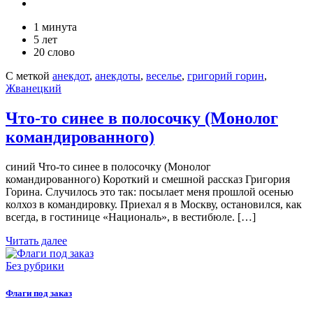
1 минута
5 лет
20 слово
С меткой
анекдот
,
анекдоты
,
веселье
,
григорий горин
,
Жванецкий
Что-то синее в полосочку (Монолог
командированного)
синий Что-то синее в полосочку (Монолог
командированного) Короткий и смешной рассказ Григория
Горина. Случилось это так: посылает меня прошлой осенью
колхоз в командировку. Приехал я в Москву, остановился, как
всегда, в гостинице «Националь», в вестибюле. […]
Читать далее
Без рубрики
Флаги под заказ