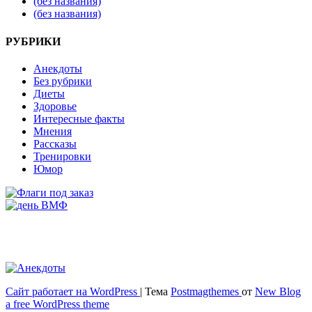
(без названия)
(без названия)
РУБРИКИ
Анекдоты
Без рубрики
Диеты
Здоровье
Интересные факты
Мнения
Рассказы
Тренировки
Юмор
Сайт работает на WordPress
|
Тема
Postmagthemes
от
New Blog
Весёлый и здоровый образ жизни
a free WordPress theme