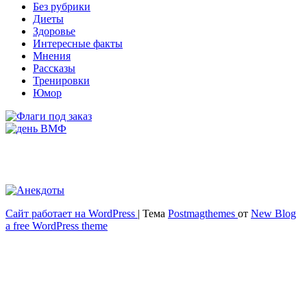
Без рубрики
Диеты
Здоровье
Интересные факты
Мнения
Рассказы
Тренировки
Юмор
Сайт работает на WordPress
|
Тема
Postmagthemes
от
New Blog
Весёлый и здоровый образ жизни
a free WordPress theme