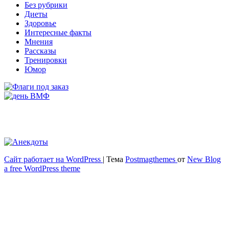
Без рубрики
Диеты
Здоровье
Интересные факты
Мнения
Рассказы
Тренировки
Юмор
Сайт работает на WordPress
|
Тема
Postmagthemes
от
New Blog
Весёлый и здоровый образ жизни
a free WordPress theme