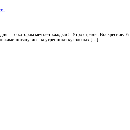
ета
 — о котором мечтает каждый! Утро страны. Воскресное. Ещe
машками потянулись на утренники кукольных […]