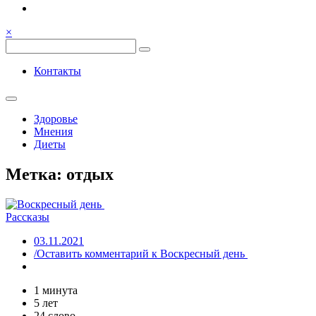
Семья, общение, здоровье.
Весёлый и здоровый образ жи
×
Весёлый и здоровый образ жизни
Контакты
Здоровье
Мнения
Диеты
Метка:
отдых
Рассказы
03.11.2021
/Оставить комментарий
к Воскресный день
1 минута
5 лет
24 слово