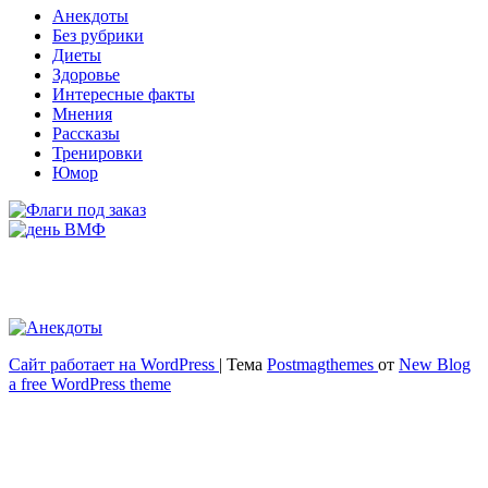
Анекдоты
Без рубрики
Диеты
Здоровье
Интересные факты
Мнения
Рассказы
Тренировки
Юмор
Сайт работает на WordPress
|
Тема
Postmagthemes
от
New Blog
Весёлый и здоровый образ жизни
a free WordPress theme