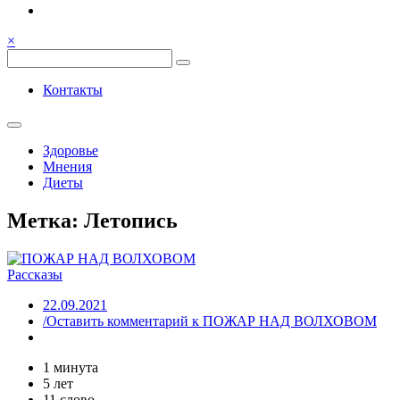
Семья, общение, здоровье.
Весёлый и здоровый образ
×
жизни
Весёлый и здоровый образ жизни
Контакты
Здоровье
Мнения
Диеты
Метка:
Летопись
Рассказы
22.09.2021
/Оставить комментарий
к ПОЖАР НАД ВОЛХОВОМ
1 минута
5 лет
11 слово