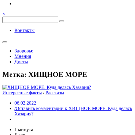
Семья, общение, здоровье.
Весёлый и здоровый образ
×
жизни
Весёлый и здоровый образ жизни
Контакты
Здоровье
Мнения
Диеты
Метка:
ХИЩНОЕ МОРЕ
Интересные факты
/
Рассказы
06.02.2022
/Оставить комментарий
к ХИЩНОЕ МОРЕ. Куда делась
Хазария?
1 минута
5 лет