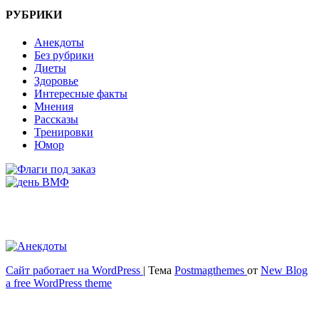
РУБРИКИ
Анекдоты
Без рубрики
Диеты
Здоровье
Интересные факты
Мнения
Рассказы
Тренировки
Юмор
Сайт работает на WordPress
|
Тема
Postmagthemes
от
New Blog
Весёлый и здоровый образ жизни
a free WordPress theme